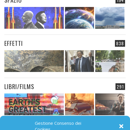
EFFETTI
838
LIBRI/FILMS
291
Gestione Consenso dei
CAMPO ELETTROMAGNETICO
Cookies
91