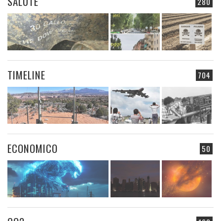
SALUTE
280
TIMELINE
704
ECONOMICO
50