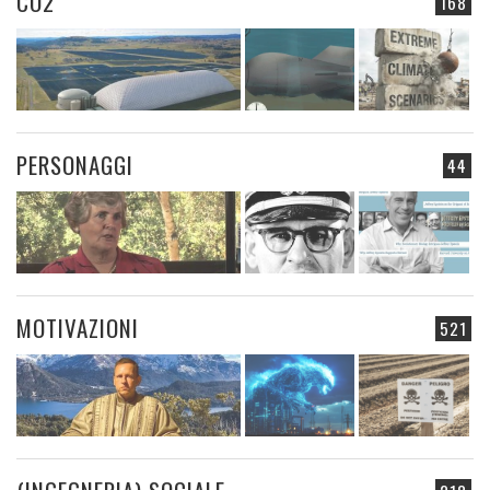
CO2
168
PERSONAGGI
44
MOTIVAZIONI
521