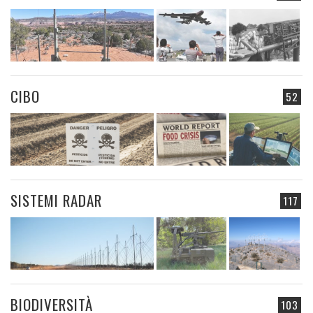
CIBO
52
SISTEMI RADAR
117
BIODIVERSITÀ
103