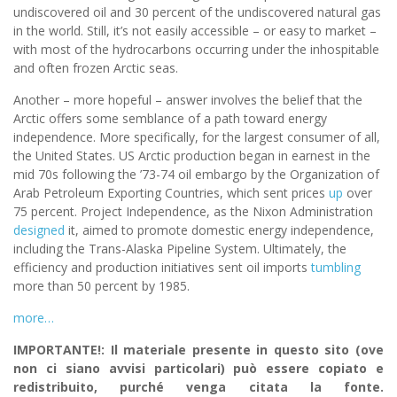
undiscovered oil and 30 percent of the undiscovered natural gas
in the world. Still, it’s not easily accessible – or easy to market –
with most of the hydrocarbons occurring under the inhospitable
and often frozen Arctic seas.
Another – more hopeful – answer involves the belief that the
Arctic offers some semblance of a path toward energy
independence. More specifically, for the largest consumer of all,
the United States. US Arctic production began in earnest in the
mid 70s following the ’73-74 oil embargo by the Organization of
Arab Petroleum Exporting Countries, which sent prices
up
over
75 percent. Project Independence, as the Nixon Administration
designed
it, aimed to promote domestic energy independence,
including the Trans-Alaska Pipeline System. Ultimately, the
efficiency and production initiatives sent oil imports
tumbling
more than 50 percent by 1985.
more…
IMPORTANTE!: Il materiale presente in questo sito (ove
non ci siano avvisi particolari) può essere copiato e
redistribuito, purché venga citata la fonte.