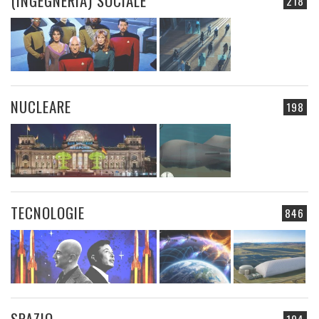
(INGEGNERIA) SOCIALE
218
NUCLEARE
198
TECNOLOGIE
846
SPAZIO
194