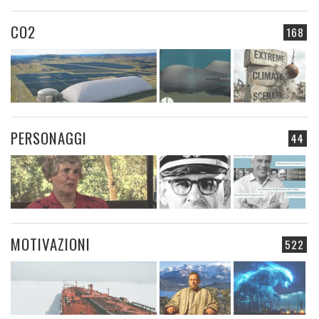
CO2
168
PERSONAGGI
44
MOTIVAZIONI
522