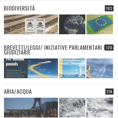
BIODIVERSITÀ
103
BREVETTI/LEGGI/ INIZIATIVE PARLAMENTARI E
120
GIUDIZIARIE
ARIA/ACQUA
114