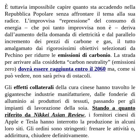
È tuttavia impossibile capire quanto sta accadendo nella
Repubblica Popolare senza affrontare il tema alla sua
radice. L’improvvisa “repressione” del consumo di
energia – che poi tanto improvvisa non è – deriva
dall’aumento della domanda di elettricità e dal parallelo
incremento dei prezzi di carbone e gas, il tutto
amalgamato dai rigorosissimi obiettivi selezionati da
Pechino per ridurre le
emissioni di carbonio
. La strada
per arrivare alla cosiddetta “carbon neutrality” (emissioni
zero)
dovrà essere raggiunta entro il 2060
ma, come si
può vedere, non sarà priva di ostacoli.
Gli
effetti collaterali
della cura cinese hanno travolto le
gigantesche industrie manifatturiere, dalle fonderie di
alluminio ai produttori di tessuti, passando per gli
impianti di lavorazione della soia.
Stando a quanto
riferito da
Nikkei Asian Review
, i fornitori cinesi di
Apple e Tesla hanno interrotto la produzione in alcuni
loro siti. Gli ordini sono stringenti: frenare le attività o,
addirittura, chiudere definitivamente.