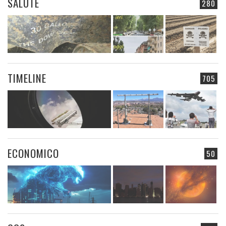
SALUTE
280
TIMELINE
705
ECONOMICO
50