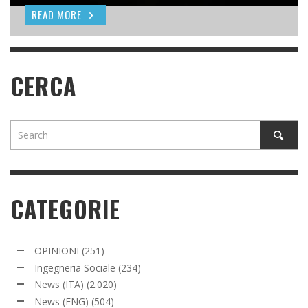
READ MORE
READ MORE
READ MORE
CERCA
CATEGORIE
OPINIONI
(251)
Ingegneria Sociale
(234)
News (ITA)
(2.020)
News (ENG)
(504)