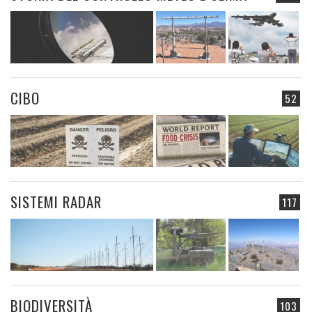
CIBO
52
SISTEMI RADAR
117
BIODIVERSITÀ
103