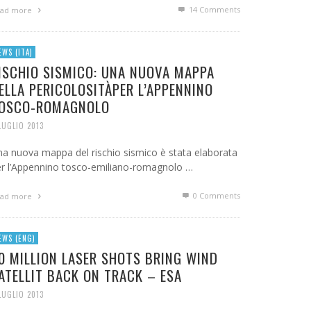
14
Comments
ad more
EWS (ITA)
ISCHIO SISMICO: UNA NUOVA MAPPA
ELLA PERICOLOSITÀPER L’APPENNINO
OSCO-ROMAGNOLO
LUGLIO 2013
a nuova mappa del rischio sismico è stata elaborata
r l’Appennino tosco-emiliano-romagnolo …
0 Comments
ad more
EWS (ENG)
0 MILLION LASER SHOTS BRING WIND
ATELLIT BACK ON TRACK – ESA
LUGLIO 2013