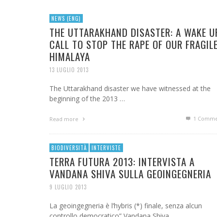
NEWS (ENG)
THE UTTARAKHAND DISASTER: A WAKE U
CALL TO STOP THE RAPE OF OUR FRAGIL
HIMALAYA
13 LUGLIO 2013
The Uttarakhand disaster we have witnessed at the
beginning of the 2013 …
1
Comme
Read more
BIODIVERSITÀ
INTERVISTE
TERRA FUTURA 2013: INTERVISTA A
VANDANA SHIVA SULLA GEOINGEGNERIA
9 LUGLIO 2013
La geoingegneria è l’hybris (*) finale, senza alcun
controllo democratico” Vandana Shiva, …