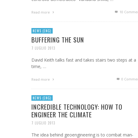
10
Commen
Read more
NEWS (ENG)
BUFFERING THE SUN
7 LUGLIO 2013
David Keith talks fast and takes stairs two steps at a
time, …
0 Commen
Read more
NEWS (ENG)
INCREDIBLE TECHNOLOGY: HOW TO
ENGINEER THE CLIMATE
7 LUGLIO 2013
The idea behind geoengineering is to combat man-