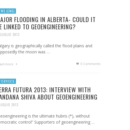
EWS (ENG)
AJOR FLOODING IN ALBERTA- COULD IT
E LINKED TO GEOENGINEERING?
 LUGLIO 2013
lgary is geographically called the flood plains and
upposedly the moon was …
0 Comments
ad more
NTERVISTE
ERRA FUTURA 2013: INTERVIEW WITH
ANDANA SHIVA ABOUT GEOENGINEERING
LUGLIO 2013
eoengineering is the ultimate hubris (*), without
mocratic control” Supporters of geoengineering …