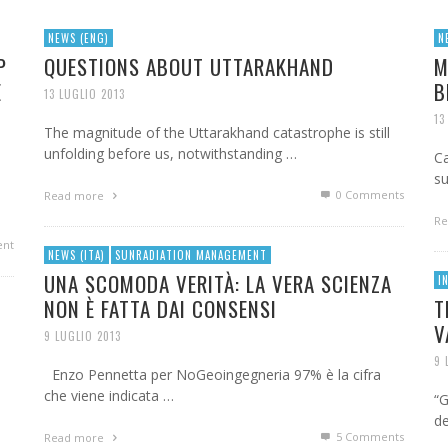
NEWS (ENG)
N
P
QUESTIONS ABOUT UTTARAKHAND
M
E
B
13 LUGLIO 2013
13
The magnitude of the Uttarakhand catastrophe is still
unfolding before us, notwithstanding …
Ca
s
0 Comments
Read more
Re
nt
NEWS (ITA)
SUNRADIATION MANAGEMENT
UNA SCOMODA VERITÀ: LA VERA SCIENZA
I
NON È FATTA DAI CONSENSI
T
V
9 LUGLIO 2013
9 
Enzo Pennetta per NoGeoingegneria 97% è la cifra
che viene indicata …
“G
de
5
Comments
Read more