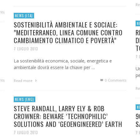
Re
ts
NEWS (ITA)
SOSTENIBILITÀ AMBIENTALE E SOCIALE:
N
”MEDITERRANEO, LINEA COMUNE CONTRO
R
CAMBIAMENTO CLIMATICO E POVERTÀ”
D
T
7 LUGLIO 2013
7 
La sostenibilità economica, sociale, energetica e
ambientale dovrà essere la chiave per …
Un
pe
ts
0 Comments
Read more
Re
NEWS (ENG)
STEVE RANDALL, LARRY ELY & ROB
N
CROWNER: BEWARE ‘TECHNOPHILIC’
9
SOLUTIONS AND ‘GEOENGINEERED’ EARTH
S
7 LUGLIO 2013
7 