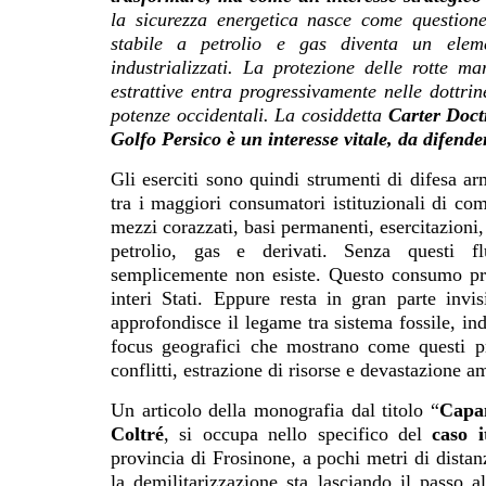
la sicurezza energetica nasce come question
stabile a petrolio e gas diventa un eleme
industrializzati. La protezione delle rotte mar
estrattive entra progressivamente nelle dottrine
potenze occidentali. La cosiddetta
Carter Doct
Golfo Persico è un interesse vitale, da difend
Gli eserciti sono quindi strumenti di difesa ar
tra i maggiori consumatori istituzionali di comb
mezzi corazzati, basi permanenti, esercitazioni,
petrolio, gas e derivati. Senza questi fl
semplicemente non esiste. Questo consumo pro
interi Stati. Eppure resta in gran parte invi
approfondisce il legame tra sistema fossile, in
focus geografici che mostrano come questi pro
conflitti, estrazione di risorse e devastazione a
Un articolo della monografia dal titolo “
Capan
Coltré
, si occupa nello specifico del
caso i
provincia di Frosinone, a pochi metri di distan
la demilitarizzazione sta lasciando il passo a