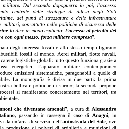
e militare. Dal secondo dopoguerra in poi, l’accesso
nto centrale delle strategie di difesa degli Stati
ittime, dei punti di strozzatura e delle infrastrutture
 militari, soprattutto nelle politiche di sicurezza delle
rine
lo dice in modo esplicito:
l’accesso al petrolio del
ere con ogni mezzo, forza militare compresa
”.
mata degli interessi fossili e allo stesso tempo figurano
ustibili fossili al mondo. Aerei militari, flotte navali,
 catene logistiche globali: tutto questo funziona grazie a
ussi energetici, l’apparato militare contemporaneo
duce emissioni sistematiche, paragonabili a quelle di
sibile. La monografia è divisa in due parti: la prima
dustria bellica e politiche di riarmo; la seconda propone
cessi si manifestano concretamente nei territori, tra
mbientale.
noni che diventano arsenali
”, a cura di
Alessandro
taliano
, passando in rassegna il caso di
Anagni
, in
za da un’area di servizio dell’
autostrada del Sole
, ove
lla produzione di polveri di artiglieria e munizioni di