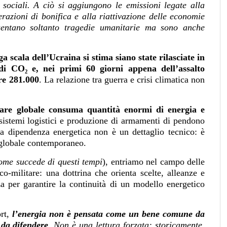
e sociali. A ciò si aggiungono le emissioni legate alla
perazioni di bonifica e alla riattivazione delle economie
esentano soltanto tragedie umanitarie ma sono anche
a scala dell’Ucraina si stima siano state rilasciate in
 di CO₂ e, nei primi 60 giorni appena dell’assalto
re 281.000
. La relazione tra guerra e crisi climatica non
are globale consuma quantità enormi di energia e
e, sistemi logistici e produzione di armamenti di pendono
ta dipendenza energetica non è un dettaglio tecnico: è
e globale contemporaneo.
ome succede di questi tempi
), entriamo nel campo delle
co-militare: una dottrina che orienta scelte, alleanze e
rza per garantire la continuità di un modello energetico
ort,
l’energia non è pensata come un bene comune da
 da difendere
. Non è una lettura forzata: storicamente,