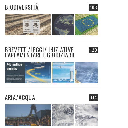
BIODIVERSITÀ
103
BREVETTI/LEGGI/ INIZIATIVE
120
PARLAMENTARI E GIUDIZIARIE
ARIA/ACQUA
114