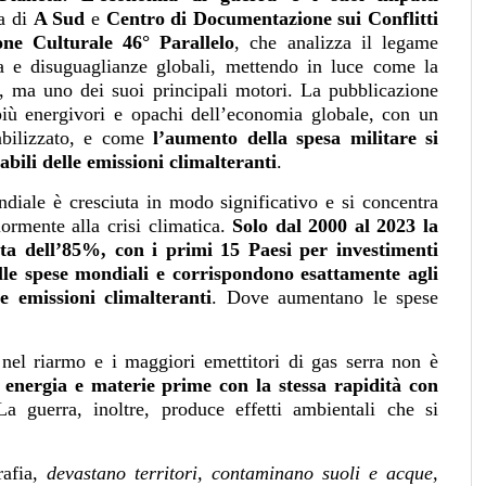
ra di
A
Sud
e
Centro di Documentazione sui Conflitti
one Culturale 46° Parallelo
, che analizza il legame
gica e disuguaglianze globali, mettendo in luce come la
si, ma uno dei suoi principali motori. La pubblicazione
più energivori e opachi dell’economia globale, con un
abilizzato, e come
l’aumento della spesa militare si
bili delle emissioni climalteranti
.
diale è cresciuta in modo significativo e si concentra
ormente alla crisi climatica.
Solo dal 2000 al 2023 la
ta dell’85%, con i primi 15 Paesi per investimenti
lle spese mondiali e corrispondono esattamente agli
e emissioni climalteranti
. Dove aumentano le spese
i nel riarmo e i maggiori emettitori di gas serra non è
energia e materie prime con la stessa rapidità con
La guerra, inoltre, produce effetti ambientali che si
rafia,
devastano territori, contaminano suoli e acque,