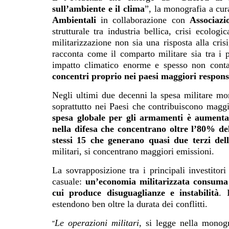
sull’ambiente e il clima
”, la monografia a cu
Ambientali
in collaborazione con
Associazi
strutturale tra industria bellica, crisi ecolo
militarizzazione non sia una risposta alla cri
racconta come il comparto militare sia tra i 
impatto climatico enorme e spesso non cont
concentri proprio nei paesi maggiori responsa
Negli ultimi due decenni la spesa militare mon
soprattutto nei Paesi che contribuiscono maggi
spesa globale per gli armamenti è aumenta
nella difesa che concentrano oltre l’80% de
stessi 15 che generano quasi due terzi dell
militari, si concentrano maggiori emissioni.
La sovrapposizione tra i principali investitor
casuale:
un’economia militarizzata consuma 
cui produce disuguaglianze e instabilità
. 
estendono ben oltre la durata dei conflitti.
Le operazioni militari
, si legge nella monog
“