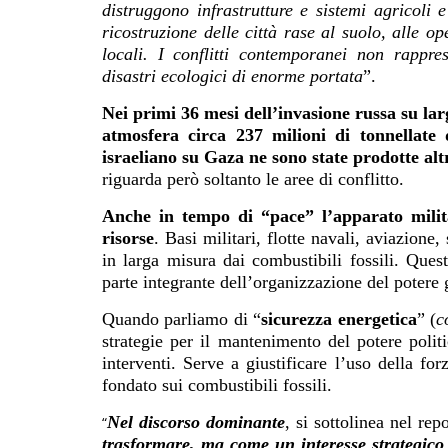
distruggono infrastrutture e sistemi agricoli 
ricostruzione delle città rase al suolo, alle o
locali. I conflitti contemporanei non rappr
disastri ecologici di enorme portata
”.
Nei primi 36 mesi dell’invasione russa su larg
atmosfera circa 237 milioni di tonnellate
israeliano su Gaza ne sono state prodotte alt
riguarda però soltanto le aree di conflitto.
Anche in tempo di “pace” l’apparato milit
risorse
. Basi militari, flotte navali, aviazion
in larga misura dai combustibili fossili. Ques
parte integrante dell’organizzazione del poter
Quando parliamo di “
sicurezza energetica
” (
c
strategie per il mantenimento del potere politi
interventi. Serve a giustificare l’uso della fo
fondato sui combustibili fossili.
Nel discorso dominante
, si sottolinea nel rep
“
trasformare, ma come un interesse strategico