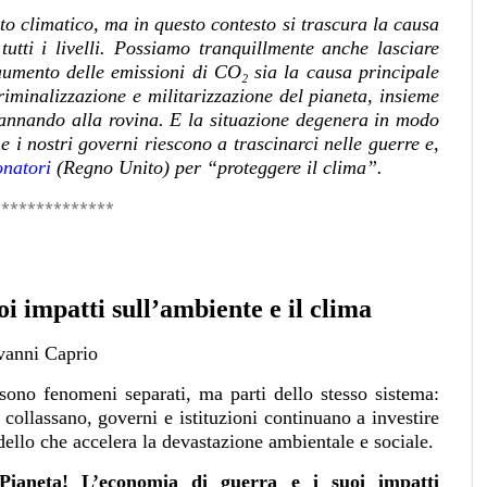
 climatico, ma in questo contesto si trascura la causa
tutti i livelli. Possiamo tranquillmente anche lasciare
’aumento delle emissioni di CO₂ sia la causa principale
 criminalizzazione e militarizzazione del pianeta, insieme
ndannando alla rovina. E la situazione degenera in modo
e i nostri governi riescono a trascinarci nelle guerre e,
onatori
(Regno Unito) per “proteggere il clima”.
**************
i impatti sull’ambiente e il clima
vanni Caprio
sono fenomeni separati, ma parti dello stesso sistema:
i collassano, governi e istituzioni continuano a investire
dello che accelera la devastazione ambientale e sociale.
Pianeta! L’economia di guerra e i suoi impatti