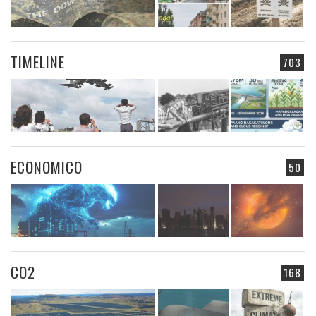
TIMELINE
703
ECONOMICO
50
CO2
168