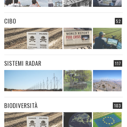
CIBO
52
SISTEMI RADAR
117
BIODIVERSITÀ
103