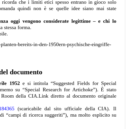
ricorda che i limiti etici spesso entrano in gioco solo
omanda quindi non è se quelle idee siano mai state
za oggi vengono considerate legittime – e chi lo
la stessa forma.
ile.
lanten-bereits-in-den-1950ern-psychische-eingriffe-
 del documento
rile 1952
e si intitola “Suggested Fields for Special
 memo su “Special Research for Artichoke”). È stato
g Room della CIA.Link diretto al documento originale
00184365
(scaricabile dal sito ufficiale della CIA). Il
i “campi di ricerca suggeriti”), ma molto esplicito su