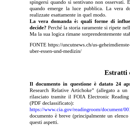
spingersi quando si sentivano non osservati. E 
quando emerge la luce pubblica. La vera d
realizzate esattamente in quel modo.
La vera domanda è: quali forme di influen
decide?
Perché la storia raramente si ripete nel
Ma la sua logica rimane sorprendentemente stab
FONTE https://uncutnews.ch/us-geheimdienste-p
uber-essen-und-medizin/
Estratti
Il documento in questione è datato 24 ap
Research Relative Artichoke” (allegato a un
rilasciato tramite il FOIA Electronic Readin
(PDF declassificato):
https://www.cia.gov/readingroom/document/
documento è breve (principalmente un elenco d
questi aspetti.