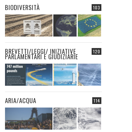
BIODIVERSITÀ
103
BREVETTI/LEGGI/ INIZIATIVE
120
PARLAMENTARI E GIUDIZIARIE
ARIA/ACQUA
114