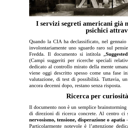
I servizi segreti americani già 
psichici attra
Quando la CIA ha declassificato, nel gennai
involontariamente uno sguardo raro sul pensier
Fredda. Il documento si intitola „
Suggested
(Campi suggeriti per ricerche speciali relat
dedicato al controllo mirato della mente umana
viene oggi descritto spesso come una fase iniz
valutazione, di test di possibilità. Tuttavia, u
ancora decenni dopo, restano senza risposta.
Ricerca per curiosità
Il documento non è un semplice brainstorming 
di direzioni di ricerca concrete. Al centro c
nervosismo, tensione, disperazione o apatia
–
Particolarmente notevole è l’attenzione dedi