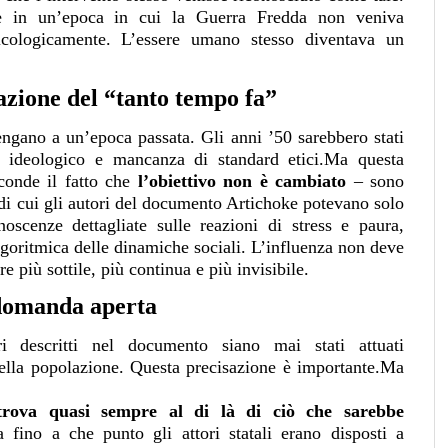
nte in un’epoca in cui la Guerra Fredda non veniva
icologicamente. L’essere umano stesso diventava un
azione del “tanto tempo fa”
tengano a un’epoca passata. Gli anni ’50 sarebbero stati
o ideologico e mancanza di standard etici.Ma questa
conde il fatto che
l’obiettivo non è cambiato
– sono
di cui gli autori del documento Artichoke potevano solo
oscenze dettagliate sulle reazioni di stress e paura,
lgoritmica delle dinamiche sociali. L’influenza non deve
e più sottile, più continua e più invisibile.
 domanda aperta
 descritti nel documento siano mai stati attuati
ella popolazione. Questa precisazione è importante.Ma
 trova quasi sempre al di là di ciò che sarebbe
 fino a che punto gli attori statali erano disposti a