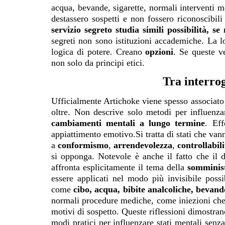
acqua, bevande, sigarette, normali interventi m
destassero sospetti e non fossero riconoscib
servizio segreto studia simili possibilità, 
segreti non sono istituzioni accademiche. La 
logica di potere. Creano
opzioni
. Se queste v
non solo da principi etici.
Tra interrog
Ufficialmente Artichoke viene spesso associato 
oltre. Non descrive solo metodi per influenz
cambiamenti mentali a lungo termine
. Eff
appiattimento emotivo.Si tratta di stati che van
a
conformismo
,
arrendevolezza
,
controllabili
si opponga. Notevole è anche il fatto che il 
affronta esplicitamente il tema della
somminis
essere applicati nel modo più invisibile pos
come
cibo, acqua, bibite analcoliche, bevande
normali procedure mediche, come iniezioni che n
motivi di sospetto. Queste riflessioni dimostrano
modi pratici per influenzare stati mentali senz