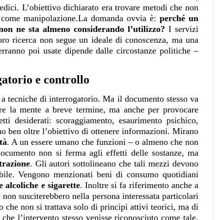
edici. L’obiettivo dichiarato era trovare metodi che non
ili come manipolazione.La domanda ovvia è:
perché un
se non ne sta almeno considerando l’utilizzo?
I servizi
loro ricerca non segue un ideale di conoscenza, ma una
erranno poi usate dipende dalle circostanze politiche –
atorio e controllo
a tecniche di interrogatorio. Ma il documento stesso va
are la mente a breve termine, ma anche per provocare
etti desiderati: scoraggiamento, esaurimento psichico,
no ben oltre l’obiettivo di ottenere informazioni. Mirano
tà
. A un essere umano che funzioni – o almeno che non
documento non si ferma agli effetti delle sostanze, ma
trazione
. Gli autori sottolineano che tali mezzi devono
sibile. Vengono menzionati beni di consumo quotidiani
 alcoliche e sigarette
. Inoltre si fa riferimento anche a
on susciterebbero nella persona interessata particolari
 che non si trattava solo di principi attivi teorici, ma di
a che l’intervento stesso venisse riconosciuto come tale.