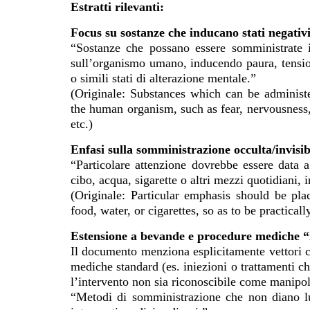
Estratti rilevanti:
Focus su sostanze che inducano stati negativi
“Sostanze che possano essere somministrate 
sull’organismo umano, inducendo paura, tension
o simili stati di alterazione mentale.”
(Originale: Substances which can be adminis
the human organism, such as fear, nervousness, 
etc.)
Enfasi sulla somministrazione occulta/invisib
“Particolare attenzione dovrebbe essere data 
cibo, acqua, sigarette o altri mezzi quotidiani, 
(Originale: Particular emphasis should be pl
food, water, or cigarettes, so as to be practicall
Estensione a bevande e procedure mediche 
Il documento menziona esplicitamente vettori c
mediche standard (es. iniezioni o trattamenti ch
l’intervento non sia riconoscibile come manipo
“Metodi di somministrazione che non diano luo