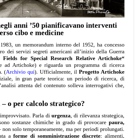
negli anni ’50 pianificavano interventi
verso cibo e medicine
o 1983, un memorandum interno del 1952, ha concesso
o dei servizi segreti americani all’inizio della Guerra
 Fields for Special Research Relative Artichoke“
ive ad Artichoke) e riguarda un programma di ricerca
.
(
Archivio qui
).
Ufficialmente, il
Progetto Artichoke
iale, in gran parte teorica: un periodo di ricerca, di
n’analisi attenta del contenuto solleva interrogativi che,
 – o per calcolo strategico?
improvvisato. Parla di
urgenza
, di rilevanza strategica,
i sono sostanze chimiche in grado di provocare
paura,
 non solo temporaneamente, ma per periodi prolungati.
cata a
forme di somministrazione discrete
: alimenti,