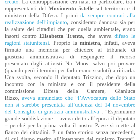
creato
. La contrapposizione era nata, in particolare, tra i
rappresentanti del
Movimento
5stelle
sul territorio e il
ministero della Difesa. I primi
da sempre contrari alla
realizzazione dell’impianto
, considerato dannoso sia per
la salute dei cittadini che per quella ambientale, erano
insorti contro
Elisabetta Trenta
, che aveva
difeso le
ragioni statunitensi
. Proprio la
ministra
, infatti, aveva
firmato una memoria per chiedere al tribunale di
giustizia amministrativa di respingere il ricorso
presentato dagli attivisti No Muos, salvo poi provare
(quando però i termini per farlo erano scaduti) a ritirarla.
Una svolta, secondo il deputato Trizzino, che dopo un
incontro con la ministra e con il presidente della
commissione Difesa della Camera, Gianluca
Rizzo,
aveva annunciato che “l’Avvocatura dello Stato
non si sarebbe presentata all’udienza del 14 novembre
del Consiglio di giustizia amministrativa”
. “Esprimiamo
grande soddisfazione – aveva detto all’epoca il deputato
– perché per la prima volta il nostro Paese si mette al
fianco dei cittadini. È un fatto storico senza precedenti,
di cui diamo merito all’intervento del ministro Trenta”.