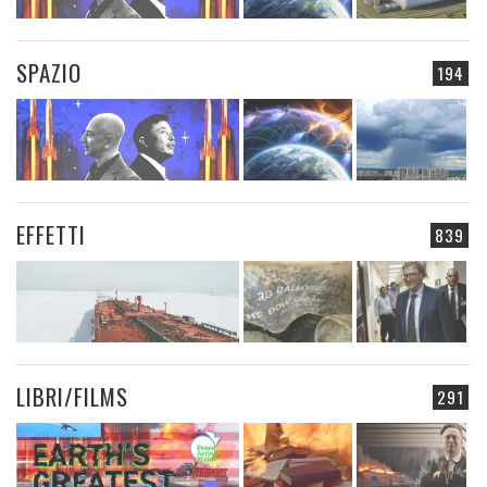
SPAZIO
194
EFFETTI
839
LIBRI/FILMS
291