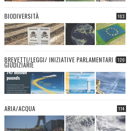
BIODIVERSITÀ
103
BREVETTI/LEGGI/ INIZIATIVE PARLAMENTARI E
120
GIUDIZIARIE
ARIA/ACQUA
114