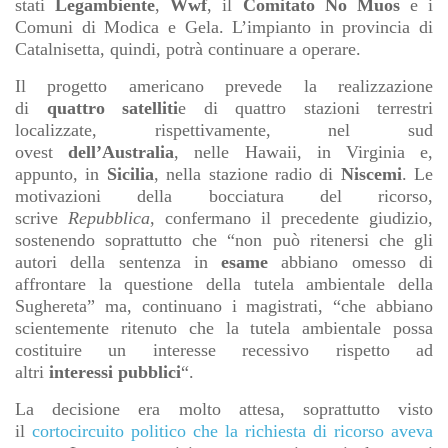
stati
Legambiente
,
Wwf
, il
Comitato No Muos
e i
Comuni di Modica e Gela. L’impianto in provincia di
Catalnisetta, quindi, potrà continuare a operare.
Il progetto americano prevede la realizzazione
di
quattro
satelliti
e di quattro stazioni terrestri
localizzate, rispettivamente, nel sud
ovest
dell’Australia
, nelle Hawaii, in Virginia e,
appunto, in
Sicilia
, nella stazione radio di
Niscemi
. Le
motivazioni della bocciatura del ricorso,
scrive
Repubblica
, confermano il precedente giudizio,
sostenendo soprattutto che “non può ritenersi che gli
autori della sentenza in
esame
abbiano omesso di
affrontare la questione della tutela ambientale della
Sughereta” ma, continuano i magistrati, “che abbiano
scientemente ritenuto che la tutela ambientale possa
costituire un interesse recessivo rispetto ad
altri
interessi
pubblici
“.
La decisione era molto attesa, soprattutto visto
il
cortocircuito politico che la richiesta di ricorso aveva