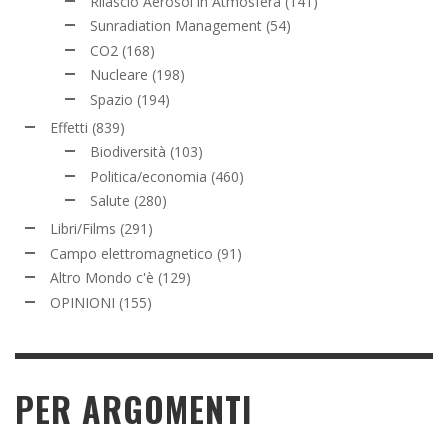
Rilascio Aerosol in Atmosfera
(141)
Sunradiation Management
(54)
CO2
(168)
Nucleare
(198)
Spazio
(194)
Effetti
(839)
Biodiversità
(103)
Politica/economia
(460)
Salute
(280)
Libri/Films
(291)
Campo elettromagnetico
(91)
Altro Mondo c'è
(129)
OPINIONI
(155)
PER ARGOMENTI