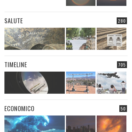
SALUTE
280
TIMELINE
705
ECONOMICO
50