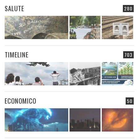
SALUTE
280
TIMELINE
703
ECONOMICO
50