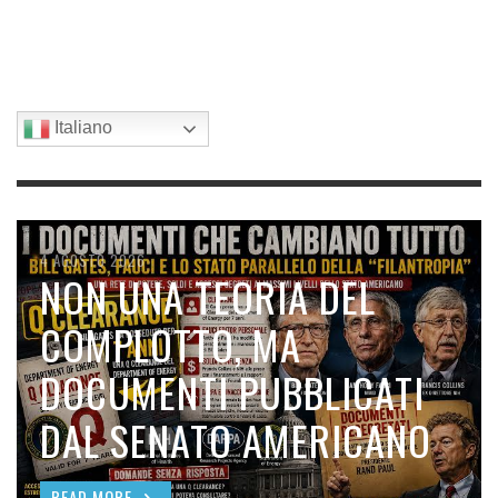
Italiano
5 AGOSTO 2026
5 AGOSTO 2026
4 AGOSTO 2026
3 AGOSTO 2026
3 AGOSTO 2026
LA SVOLTA CINESE NELLE
PFAS: UN METODO NUOVO
NON UNA TEORIA DEL
AGENTE ARANCIA (AGENT
PERCHÈ BILL GATES HA
BATTERIE AL SODIO HA
PER RIMUOVERE GLI
COMPLOTTO, MA
ORANGE) A OKINAWA
DETENUTO
RESO OBSOLETO IL LITIO?
INQUINANTI DAI TERRENI
DOCUMENTI PUBBLICATI
UN’AUTORIZZAZIONE DI
READ MORE
AGRICOLI
DAL SENATO AMERICANO
SICUREZZA “Q” TOP
READ MORE
SECRET PER SETTE ANNI?
READ MORE
READ MORE