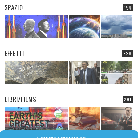
SPAZIO
194
EFFETTI
838
LIBRI/FILMS
291