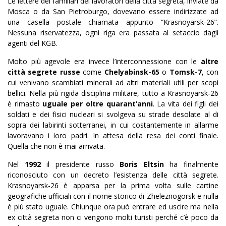
Le lettere dei familiari dei lavoratori della città segreta, inviate da
Mosca o da San Pietroburgo, dovevano essere indirizzate ad
una casella postale chiamata appunto “Krasnoyarsk-26”.
Nessuna riservatezza, ogni riga era passata al setaccio dagli
agenti del KGB.
Molto più agevole era invece l’interconnessione con le
altre
città segrete russe
come
Chelyabinsk-65
o
Tomsk-7
, con
cui venivano scambiati minerali ad altri materiali utili per scopi
bellici. Nella più rigida disciplina militare, tutto a Krasnoyarsk-26
è rimasto
uguale per oltre quarant’anni
. La vita dei figli dei
soldati e dei fisici nucleari si svolgeva su strade desolate al di
sopra dei labirinti sotterranei, in cui costantemente in allarme
lavoravano i loro padri. In attesa della resa dei conti finale.
Quella che non è mai arrivata.
Nel
1992
il presidente russo
Boris Eltsin
ha finalmente
riconosciuto con un decreto l’esistenza delle città segrete.
Krasnoyarsk-26 è apparsa per la prima volta sulle cartine
geografiche ufficiali con il nome storico di Zheleznogorsk e nulla
è più stato uguale. Chiunque ora può entrare ed uscire ma nella
ex città segreta non ci vengono molti turisti perché c’è poco da