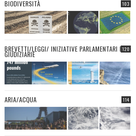
BIODIVERSITÀ
103
BREVETTI/LEGGI/ INIZIATIVE PARLAMENTARI E
120
GIUDIZIARIE
ARIA/ACQUA
114