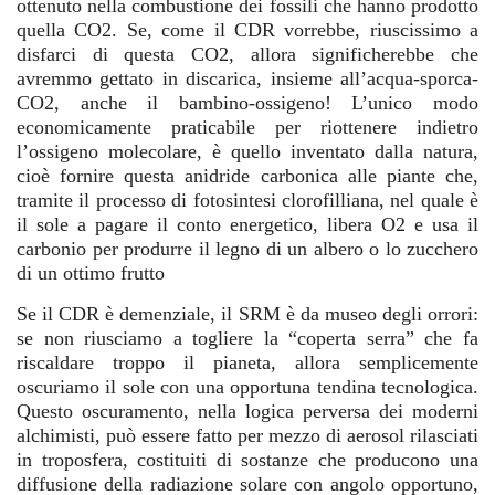
ottenuto nella combustione dei fossili che hanno prodotto
quella CO2. Se, come il CDR vorrebbe, riuscissimo a
disfarci di questa CO2, allora significherebbe che
avremmo gettato in discarica, insieme all’acqua-sporca-
CO2, anche il bambino-ossigeno! L’unico modo
economicamente praticabile per riottenere indietro
l’ossigeno molecolare, è quello inventato dalla natura,
cioè fornire questa anidride carbonica alle piante che,
tramite il processo di fotosintesi clorofilliana, nel quale è
il sole a pagare il conto energetico, libera O2 e usa il
carbonio per produrre il legno di un albero o lo zucchero
di un ottimo frutto
Se il CDR è demenziale, il SRM è da museo degli orrori:
se non riusciamo a togliere la “coperta serra” che fa
riscaldare troppo il pianeta, allora semplicemente
oscuriamo il sole con una opportuna tendina tecnologica.
Questo oscuramento, nella logica perversa dei moderni
alchimisti, può essere fatto per mezzo di aerosol rilasciati
in troposfera, costituiti di sostanze che producono una
diffusione della radiazione solare con angolo opportuno,