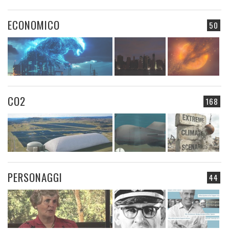
ECONOMICO
50
CO2
168
PERSONAGGI
44