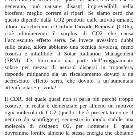
generano, può causare disastri imprevedibili nella
biosfera: meglio correre ai ripari! Se siamo certi che
questo dipende dalla CO2 prodotta dalle attività umane,
allora praticheremo il Carbon Dioxide Removal (CDR),
cioè elimineremo il surplus di CO2 che causa
l’accresciuto effetto serra. Se invece avessimo dubbi
sulle cause, allora abbiamo una tecnica favolosa, meno
costosa e infallibile: il Solar Radiation Management
(SRM) che, bloccando una parte dell’irraggiamento
solare per mezzo di aerosol dispersi in troposfera,
risponde mitigando sia un riscaldamento dovuto a un
accresciuto effetto serra, che dovuto a un’aumentata
attività solare: et voila!
Il CDR, del quale quasi non si parla più perché troppo
costoso, in realtà è demenziale per almeno un motivo:
ogni molecola di CO2 (quello che è presentato come il
nemico da sconfiggere) sequestra in modo stabile una
molecola di ossigeno O2, per riottenere il quale
dovremmo fornire almeno la stessa energia che abbiamo