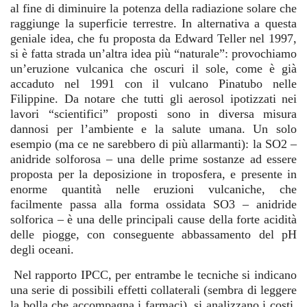
al fine di diminuire la potenza della radiazione solare che
raggiunge la superficie terrestre. In alternativa a questa
geniale idea, che fu proposta da Edward Teller nel 1997,
si è fatta strada un’altra idea più “naturale”: provochiamo
un’eruzione vulcanica che oscuri il sole, come è già
accaduto nel 1991 con il vulcano Pinatubo nelle
Filippine. Da notare che tutti gli aerosol ipotizzati nei
lavori “scientifici” proposti sono in diversa misura
dannosi per l’ambiente e la salute umana. Un solo
esempio (ma ce ne sarebbero di più allarmanti): la SO2 –
anidride solforosa – una delle prime sostanze ad essere
proposta per la deposizione in troposfera, e presente in
enorme quantità nelle eruzioni vulcaniche, che
facilmente passa alla forma ossidata SO3 – anidride
solforica – è una delle principali cause della forte acidità
delle piogge, con conseguente abbassamento del pH
degli oceani.
Nel rapporto IPCC, per entrambe le tecniche si indicano
una serie di possibili effetti collaterali (sembra di leggere
la bolla che accompagna i farmaci), si analizzano i costi,