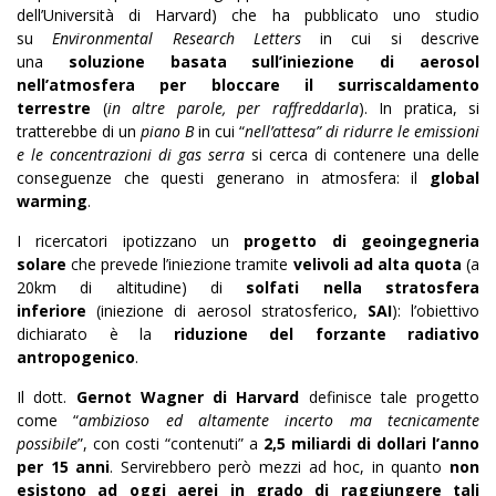
dell’Università di Harvard) che ha pubblicato uno studio
su
Environmental Research Letters
in cui si descrive
una
soluzione basata sull’iniezione di aerosol
nell’atmosfera per bloccare il surriscaldamento
terrestre
(
in altre parole, per raffreddarla
). In pratica, si
tratterebbe di un
piano B
in cui “
nell’attesa” di ridurre le emissioni
e le concentrazioni di gas serra
si cerca di contenere una delle
conseguenze che questi generano in atmosfera: il
global
warming
.
I ricercatori ipotizzano un
progetto di geoingegneria
solare
che prevede l’iniezione tramite
velivoli ad alta quota
(a
20km di altitudine) di
solfati nella stratosfera
inferiore
(iniezione di aerosol stratosferico,
SAI
): l’obiettivo
dichiarato è la
riduzione del forzante radiativo
antropogenico
.
Il dott.
Gernot Wagner di Harvard
definisce tale progetto
come “
ambizioso ed altamente incerto ma tecnicamente
possibile
”, con costi “contenuti” a
2,5 miliardi di dollari l’anno
per 15 anni
. Servirebbero però mezzi ad hoc, in quanto
non
esistono ad oggi aerei in grado di raggiungere tali