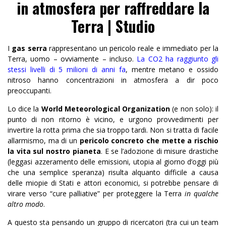
in atmosfera per raffreddare la
Terra | Studio
I
gas serra
rappresentano un pericolo reale e immediato per la
Terra, uomo – ovviamente – incluso.
La CO2 ha raggiunto gli
stessi livelli di 5 milioni di anni fa
, mentre metano e ossido
nitroso hanno concentrazioni in atmosfera a dir poco
preoccupanti.
Lo dice la
World Meteorological Organization
(e non solo): il
punto di non ritorno è vicino, e urgono provvedimenti per
invertire la rotta prima che sia troppo tardi. Non si tratta di facile
allarmismo, ma di un
pericolo concreto che mette a rischio
la vita sul nostro pianeta
. E se l’adozione di misure drastiche
(leggasi azzeramento delle emissioni, utopia al giorno d’oggi più
che una semplice speranza) risulta alquanto difficile a causa
delle miopie di Stati e attori economici, si potrebbe pensare di
virare verso “cure palliative” per proteggere la Terra
in qualche
altro modo
.
A questo sta pensando un gruppo di ricercatori (tra cui un team