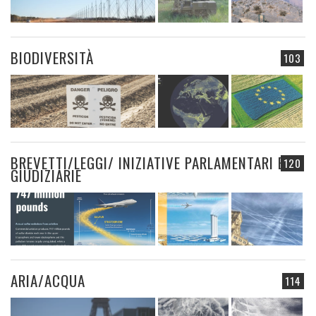
BIODIVERSITÀ
103
BREVETTI/LEGGI/ INIZIATIVE PARLAMENTARI E
120
GIUDIZIARIE
ARIA/ACQUA
114