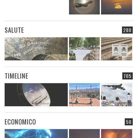
SALUTE
280
TIMELINE
705
ECONOMICO
50