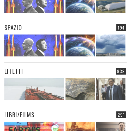
SPAZIO
194
EFFETTI
839
LIBRI/FILMS
291