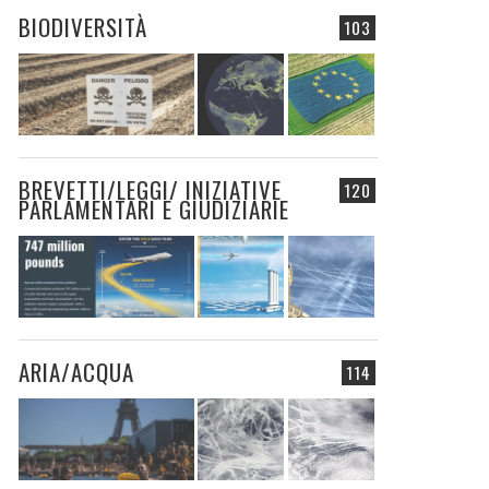
BIODIVERSITÀ
103
BREVETTI/LEGGI/ INIZIATIVE
120
PARLAMENTARI E GIUDIZIARIE
ARIA/ACQUA
114