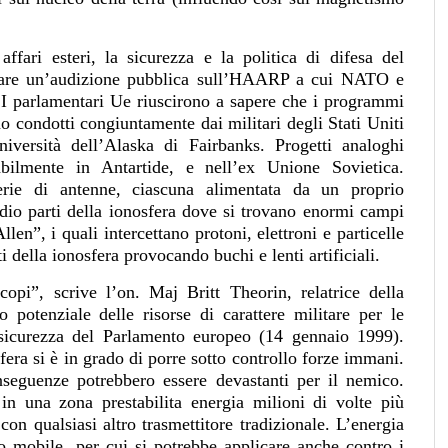
fari esteri, la sicurezza e la politica di difesa del
ocare un’audizione pubblica sull’HAARP a cui NATO e
 I parlamentari Ue riuscirono a sapere che i programmi
no condotti congiuntamente dai militari degli Stati Uniti
niversità dell’Alaska di Fairbanks. Progetti analoghi
bilmente in Antartide, e nell’ex Unione Sovietica.
erie di antenne, ciascuna alimentata da un proprio
adio parti della ionosfera dove si trovano enormi campi
len”, i quali intercettano protoni, elettroni e particelle
i della ionosfera provocando buchi e lenti artificiali.
i”, scrive l’on. Maj Britt Theorin, relatrice della
o potenziale delle risorse di carattere militare per le
 sicurezza del Parlamento europeo (14 gennaio 1999).
fera si è in grado di porre sotto controllo forze immani.
nseguenze potrebbero essere devastanti per il nemico.
n una zona prestabilita energia milioni di volte più
con qualsiasi altro trasmettitore tradizionale. L’energia
o mobile, per cui si potrebbe applicare anche contro i