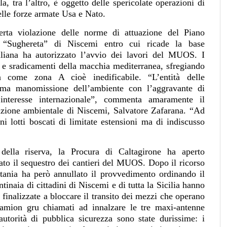
 tra l’altro, è oggetto delle spericolate operazioni di
elle forze armate Usa e Nato.
perta violazione delle norme di attuazione del Piano
ale “Sughereta” di Niscemi entro cui ricade la base
iliana ha autorizzato l’avvio dei lavori del MUOS. I
 e sradicamenti della macchia mediterranea, sfregiando
ta come zona A cioè inedificabile. “L’entità delle
sima manomissione dell’ambiente con l’aggravante di
 interesse internazionale”, commenta amaramente il
azione ambientale di Niscemi, Salvatore Zafarana. “Ad
 lotti boscati di limitate estensioni ma di indiscusso
della riserva, la Procura di Caltagirone ha aperto
nato il sequestro dei cantieri del MUOS. Dopo il ricorso
atania ha però annullato il provvedimento ordinando il
tinaia di cittadini di Niscemi e di tutta la Sicilia hanno
finalizzate a bloccare il transito dei mezzi che operano
 camion gru chiamati ad innalzare le tre maxi-antenne
 autorità di pubblica sicurezza sono state durissime: i