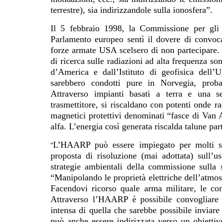
terrestre), sia indirizzandole sulla ionosfera”.
Il 5 febbraio 1998, la Commissione per gli af
Parlamento europeo sentì il dovere di conv
forze armate USA scelsero di non partecipare.
di ricerca sulle radiazioni ad alta frequenza so
d’America e dall’Istituto di geofisica dell’U
sarebbero condotti pure in Norvegia, proba
Attraverso impianti basati a terra e una s
trasmettitore, si riscaldano con potenti onde r
magnetici protettivi denominati “fasce di Van Al
alfa. L’energia così generata riscalda talune part
L’HAARP può essere impiegato per molti scop
“
proposta di risoluzione (mai adottata) sull’us
strategie ambientali della commissione sulla
“Manipolando le proprietà elettriche dell’atmos
Facendovi ricorso quale arma militare, le co
Attraverso l’HAARP è possibile convogliare i
intensa di quella che sarebbe possibile inviare 
può anche essere indirizzata verso un obiettiv