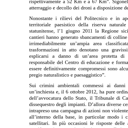
rispettivamente a 52 Km e a 67 Km”. Sigonella,
atterraggio e decollo dei droni a disposizione d
Nonostante i rilievi del Politecnico e in a
territoriale paesistico della riserva natur
statunitense, l’1 giugno 2011 la Regione sic
cantieri hanno generato sbancamenti di colline
irrimediabilmente un’ampia area classifica
trasformazioni in atto denotano una gravis
esplicarsi a danno di un’area protetta di
responsabile del Centro di educazione e form
essere definitivamente compromessi sono alcuni
pregio naturalistico e paesaggistico”.
Sui crimini ambientali commessi ai danni 
un’inchiesta e, il 6 ottobre 2012, ha pure ordi
dell’avvocatura dello Stato, il Tribunale di C
dissequestro degli impianti. D’allora diverse cen
intrapreso una campagna di azioni non violente 
all’interno della base, in particolar modo i
satellitari. In più occasioni le risposte delle