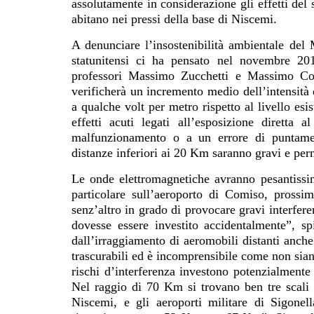
assolutamente in considerazione gli effetti del 
abitano nei pressi della base di Niscemi.
A denunciare l’insostenibilità ambientale del 
statunitensi ci ha pensato nel novembre 201
professori Massimo Zucchetti e Massimo Cor
verificherà un incremento medio dell’intensità 
a qualche volt per metro rispetto al livello esis
effetti acuti legati all’esposizione dirett
malfunzionamento o a un errore di puntamen
distanze inferiori ai 20 Km saranno gravi e per
Le onde elettromagnetiche avranno pesantissimi 
particolare sull’aeroporto di Comiso, pross
senz’altro in grado di provocare gravi interfer
dovesse essere investito accidentalmente”, s
dall’irraggiamento di aeromobili distanti anche
trascurabili ed è incomprensibile come non siano
rischi d’interferenza investono potenzialmente 
Nel raggio di 70 Km si trovano ben tre scali
Niscemi, e gli aeroporti militare di Sigonel