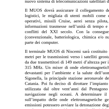
nuovo sistema di telecomunicazioni satellitari d
Il MUOS dovrà assicurare il collegamento del
logistici, le migliaia di utenti mobili come 
operativi, missili Cruise, aerei senza pilota
informazioni trasmesse nell’unità di tempo e
conflitti del XXI secolo. Con la consegue
(convenzionale, batteriologica, chimica e/o 
parte dei computer.
Il terminale MUOS di Niscemi sarà costituito 
metri per le trasmissioni verso i satelliti ge
da due trasmettitori di 149 metri d’altezza per
315 MHz. Un mixer di onde elettromagnetiche 
devastanti per l’ambiente e la salute dell’uo
Sigonella, la principale stazione aeronavale d
Catania. Poi fu deciso di dirottare l’impianto
utilizzata dal oltre vent’anni dal Pentagon
navigazione negli oceani. A determinare il
sull’impatto delle onde elettromagnetiche 
emissioni potessero avviare la detonazione degl