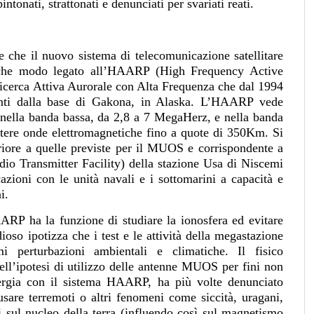
intonati, strattonati e denunciati per svariati reati.
he il nuovo sistema di telecomunicazione satellitare
alche modo legato all’HAARP (High Frequency Active
cerca Attiva Aurorale con Alta Frequenza che dal 1994
ti dalla base di Gakona, in Alaska. L’HAARP vede
 nella banda bassa, da 2,8 a 7 MegaHerz, e nella banda
ttere onde elettromagnetiche fino a quote di 350Km. Si
eriore a quelle previste per il MUOS e corrispondente a
io Transmitter Facility) della stazione Usa di Niscemi
zioni con le unità navali e i sottomarini a capacità e
i.
RP ha la funzione di studiare la ionosfera ed evitare
oso ipotizza che i test e le attività della megastazione
i perturbazioni ambientali e climatiche. Il fisico
ell’ipotesi di utilizzo delle antenne MUOS per fini non
nergia con il sistema HAARP, ha più volte denunciato
sare terremoti o altri fenomeni come siccità, uragani,
i sul nucleo della terra (influendo così sul magnetismo