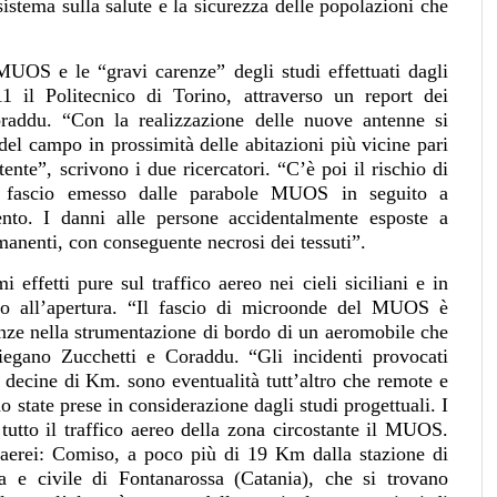
sistema sulla salute e la sicurezza delle popolazioni che
MUOS e le “gravi carenze” degli studi effettuati dagli
1 il Politecnico di Torino, attraverso un report dei
addu. “Con la realizzazione delle nuove antenne si
del campo in prossimità delle abitazioni più vicine pari
tente”, scrivono i due ricercatori. “C’è poi il rischio di
a al fascio emesso dalle parabole MUOS in seguito a
to. I danni alle persone accidentalmente esposte a
manenti, con conseguente necrosi dei tessuti”.
effetti pure sul traffico aereo nei cieli siciliani e in
imo all’apertura. “Il fascio di microonde del MUOS è
enze nella strumentazione di bordo di un aeromobile che
piegano Zucchetti e Coraddu. “Gli incidenti provocati
 decine di Km. sono eventualità tutt’altro che remote e
 state prese in considerazione dagli studi progettuali. I
tutto il traffico aereo della zona circostante il MUOS.
 aerei: Comiso, a poco più di 19 Km dalla stazione di
la e civile di Fontanarossa (Catania), che si trovano