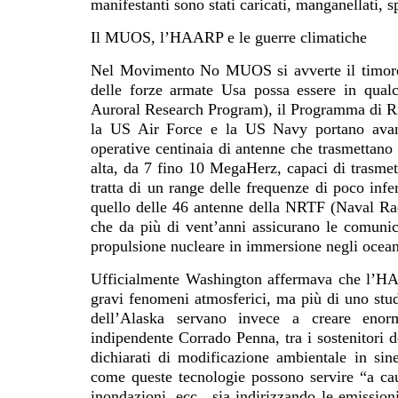
manifestanti sono stati caricati, manganellati, sp
Il MUOS, l’HAARP e le guerre climatiche
Nel Movimento No MUOS si avverte il timore c
delle forze armate Usa possa essere in qu
Auroral Research Program), il Programma di Ri
la US Air Force e la US Navy portano avan
operative centinaia di antenne che trasmettano
alta, da 7 fino 10 MegaHerz, capaci di trasme
tratta di un range delle frequenze di poco inf
quello delle 46 antenne della NRTF (Naval Rad
che da più di vent’anni assicurano le comunica
propulsione nucleare in immersione negli ocean
Ufficialmente Washington affermava che l’HAA
gravi fenomeni atmosferici, ma più di uno studi
dell’Alaska servano invece a creare enorm
indipendente Corrado Penna, tra i sostenitori d
dichiarati di modificazione ambientale in si
come queste tecnologie possono servire “a cau
inondazioni, ecc., sia indirizzando le emission