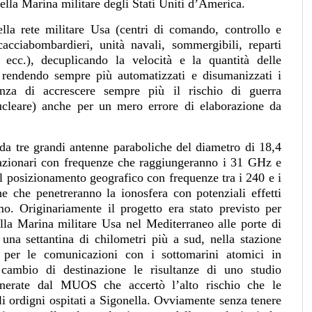
ella Marina militare degli Stati Uniti d’America.
la rete militare Usa (centri di comando, controllo e
cacciabombardieri, unità navali, sommergibili, reparti
, ecc.), decuplicando la velocità e la quantità delle
 rendendo sempre più automatizzati e disumanizzati i
nza di accrescere sempre più il rischio di guerra
nucleare) anche per un mero errore di elaborazione da
da tre grandi antenne paraboliche del diametro di 18,4
ostazionari con frequenze che raggiungeranno i 31 GHz e
 il posizionamento geografico con frequenze tra i 240 e i
che penetreranno la ionosfera con potenziali effetti
mo. Originariamente il progetto era stato previsto per
ella Marina militare Usa nel Mediterraneo alle porte di
 una settantina di chilometri più a sud, nella stazione
o per le comunicazioni con i sottomarini atomici in
 cambio di destinazione le risultanze di uno studio
generate dal MUOS che accertò l’alto rischio che le
i ordigni ospitati a Sigonella. Ovviamente senza tenere