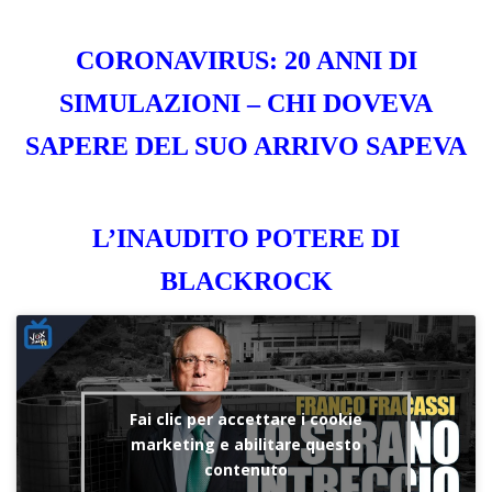
CORONAVIRUS: 20 ANNI DI
SIMULAZIONI – CHI DOVEVA
SAPERE DEL SUO ARRIVO SAPEVA
L’INAUDITO POTERE DI
BLACKROC
K
Fai clic per accettare i cookie
marketing e abilitare questo
contenuto