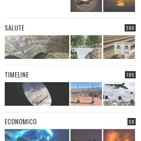
SALUTE
280
TIMELINE
705
ECONOMICO
50