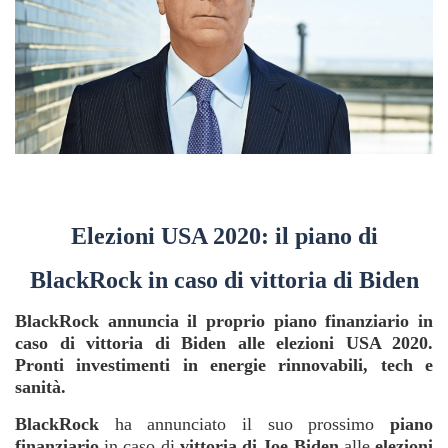
Elezioni USA 2020: il piano di
BlackRock in caso di vittoria di Biden
BlackRock annuncia il proprio piano finanziario in
caso di vittoria di Biden alle elezioni USA 2020.
Pronti investimenti in energie rinnovabili, tech e
sanità.
BlackRock
ha annunciato il suo prossimo
piano
finanziario
in caso di
vittoria di Joe Biden
alle
elezioni