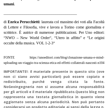
umani
.
______________________________________
di
Enrica Perucchietti
: laureata col massimo dei voti alla Facoltà
di Lettere e Filosofia, vive e lavora a Torino come giornalista e
scrittrice. È autrice di numerose pubblicazioni. Per Uno editori:
“
NWO – New World Order
“, “
Utero in affitto
” e “
Le origini
occulte della musica. VOL 1-2-3
“
FONTE https://unoeditori.com/blog/clonazione-umana-e-mind-
uploading-un-viaggio-tra-scienza-etica-ed-effetti-collaterali-nascosti-n104
IMPORTANTE!: Il materiale presente in questo sito (ove
non ci siano avvisi particolari) può essere copiato e
redistribuito, purché venga citata la fonte.
NoGeoingegneria non si assume alcuna responsabilità
per gli articoli e il materiale ripubblicato.Questo blog non
rappresenta una testata giornalistica in quanto viene
aggiornato senza alcuna periodicità. Non può pertanto
considerarsi un prodotto editoriale ai sensi della legge n.