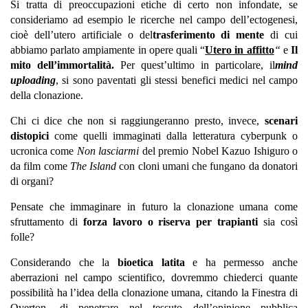
Si tratta di preoccupazioni etiche di certo non infondate, se
consideriamo ad esempio le ricerche nel campo dell’ectogenesi,
cioè dell’utero artificiale o del
trasferimento di mente
di cui
abbiamo parlato ampiamente in opere quali “
Utero in affitto
“
e
Il
mito dell’immortalità
.
Per quest’ultimo in particolare, il
mind
uploading
, si sono paventati gli stessi benefici medici nel campo
della clonazione.
Chi ci dice che non si raggiungeranno presto, invece,
scenari
distopici
come quelli immaginati dalla letteratura cyberpunk o
ucronica come
Non lasciarmi
del premio Nobel Kazuo Ishiguro o
da film come
The Island
con cloni umani che fungano da donatori
di organi?
Pensate che immaginare in futuro la clonazione umana come
sfruttamento di
forza lavoro o riserva per trapianti
sia così
folle?
Considerando che la
bioetica latita
e ha permesso anche
aberrazioni nel campo scientifico, dovremmo chiederci quante
possibilità ha l’idea della clonazione umana, citando la Finestra di
Overton, di penetrare nel tessuto dell’opinione pubblica