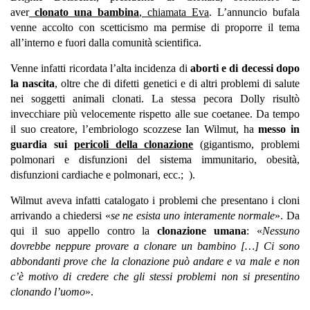
aver
clonato una bambina
, chiamata Eva
. L’annuncio bufala
venne accolto con scetticismo ma permise di proporre il tema
all’interno e fuori dalla comunità scientifica.
Venne infatti ricordata l’alta incidenza di
aborti e di decessi dopo
la nascita
, oltre che di difetti genetici e di altri problemi di salute
nei soggetti animali clonati. La stessa pecora Dolly risultò
invecchiare più velocemente rispetto alle sue coetanee. Da tempo
il suo creatore, l’embriologo scozzese Ian Wilmut, ha
messo in
guardia sui
pericoli della clonazione
(gigantismo, problemi
polmonari e disfunzioni del sistema immunitario, obesità,
disfunzioni cardiache e polmonari, ecc.; ).
Wilmut aveva infatti catalogato i problemi che presentano i cloni
arrivando a chiedersi «
se ne esista uno interamente normale
». Da
qui il suo appello contro la
clonazione umana
: «
Nessuno
dovrebbe neppure provare a clonare un bambino […] Ci sono
abbondanti prove che la clonazione può andare e va male e non
c’è motivo di credere che gli stessi problemi non si presentino
clonando l’uomo
».