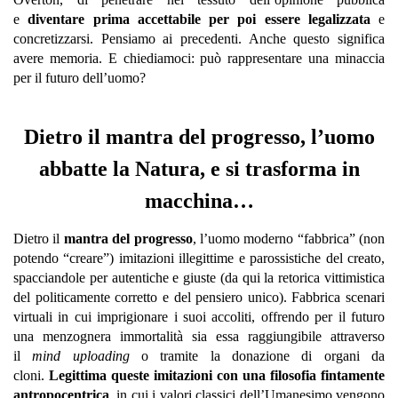
e
diventare prima accettabile per poi essere legalizzata
e
concretizzarsi. Pensiamo ai precedenti. Anche questo significa
avere memoria. E chiediamoci: può rappresentare una minaccia
per il futuro dell’uomo?
Dietro il mantra del progresso, l’uomo
abbatte la Natura, e si trasforma in
macchina…
Dietro il
mantra del progresso
, l’uomo moderno “fabbrica” (non
potendo “creare”) imitazioni illegittime e parossistiche del creato,
spacciandole per autentiche e giuste (da qui la retorica vittimistica
del politicamente corretto e del pensiero unico). Fabbrica scenari
virtuali in cui imprigionare i suoi accoliti, offrendo per il futuro
una menzognera immortalità sia essa raggiungibile attraverso
il
mind uploading
o tramite la donazione di organi da
cloni.
Legittima queste imitazioni con una filosofia fintamente
antropocentrica
, in cui i valori classici dell’Umanesimo vengono