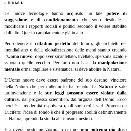
artificiali).
Le nuove tecnologie hanno acquisito un tale
potere di
suggestione e di condizionamento
che sono destinate a
modificare i rapporti sociali e politici secondo il volere stabilito
dall’alto. Questo cambiamento è già in atto.
Per ottenere il
cittadino perfetto
del futuro, gli architetti del
mondialismo e della globalizzazione delle menti stanno creando
l’
Uomo nuovo
, dopo aver smantellato, livellato, spersonalizzato e
svuotato quello vecchio. Per farlo non basta la
manipolazione
mentale
ormai capillare e sistematica: si deve abolire la Natura.
L’Uomo nuovo deve essere padrone del suo destino, vincitore
della Natura che per millenni lo ha frenato. La
Natura
è solo
un’invenzione e
le sue leggi possono essere violate dalla
cultura
, dal progresso scientifico, dall’arguzia dell’Uomo. Ecco
perché la modernità rispolvera quali suoi eroi i vari Prometeo e
Lucifero: l’idea di fondo è che il progresso abolirà definitivamente
la Natura, aprendo la strada al Transumanesimo.
E arriverà presto un giorno in cui noi
non potremo più dirci