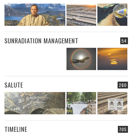
SUNRADIATION MANAGEMENT
54
SALUTE
280
TIMELINE
705