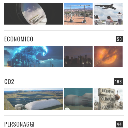
ECONOMICO
50
CO2
168
PERSONAGGI
44