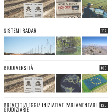
SISTEMI RADAR
117
BIODIVERSITÀ
103
BREVETTI/LEGGI/ INIZIATIVE PARLAMENTARI E
120
GIUDIZIARIE