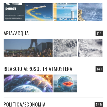
ARIA/ACQUA
114
RILASCIO AEROSOL IN ATMOSFERA
141
POLITICA/ECONOMIA
459