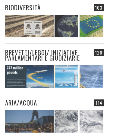
BIODIVERSITÀ
103
BREVETTI/LEGGI/ INIZIATIVE
120
PARLAMENTARI E GIUDIZIARIE
ARIA/ACQUA
114