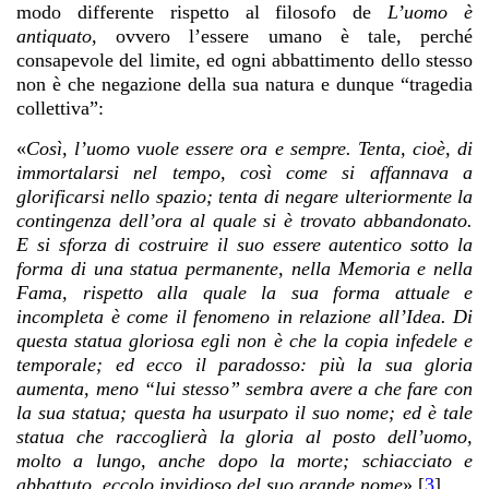
modo differente rispetto al filosofo de
L’uomo è
antiquato
, ovvero l’essere umano è tale, perché
consapevole del limite, ed ogni abbattimento dello stesso
non è che negazione della sua natura e dunque “tragedia
collettiva”:
«
Così, l’uomo vuole essere ora e sempre. Tenta, cioè, di
immortalarsi nel tempo, così come si affannava a
glorificarsi nello spazio; tenta di negare ulteriormente la
contingenza dell’ora al quale si è trovato abbandonato.
E si sforza di costruire il suo essere autentico sotto la
forma di una statua permanente, nella Memoria e nella
Fama, rispetto alla quale la sua forma attuale e
incompleta è come il fenomeno in relazione all’Idea. Di
questa statua gloriosa egli non è che la copia infedele e
temporale; ed ecco il paradosso: più la sua gloria
aumenta, meno “lui stesso” sembra avere a che fare con
la sua statua; questa ha usurpato il suo nome; ed è tale
statua che raccoglierà la gloria al posto dell’uomo,
molto a lungo, anche dopo la morte; schiacciato e
abbattuto, eccolo invidioso del suo grande nome
».
[
3
]