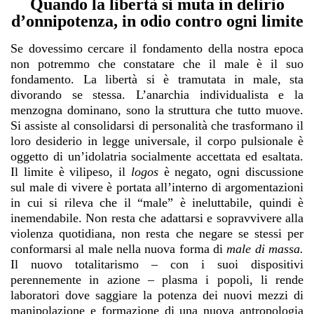
Quando la libertà si muta in delirio
d’onnipotenza, in odio contro ogni limite
Se dovessimo cercare il fondamento della nostra epoca
non potremmo che constatare che il male è il suo
fondamento. La libertà si è tramutata in male, sta
divorando se stessa. L’anarchia individualista e la
menzogna dominano, sono la struttura che tutto muove.
Si assiste al consolidarsi di personalità che trasformano il
loro desiderio in legge universale, il corpo pulsionale è
oggetto di un’idolatria socialmente accettata ed esaltata.
Il limite è vilipeso, il
logos
è negato, ogni discussione
sul male di vivere è portata all’interno di argomentazioni
in cui si rileva che il “male” è ineluttabile, quindi è
inemendabile. Non resta che adattarsi e sopravvivere alla
violenza quotidiana, non resta che negare se stessi per
conformarsi al male nella nuova forma di
male di massa.
Il nuovo totalitarismo – con i suoi dispositivi
perennemente in azione – plasma i popoli, li rende
laboratori dove saggiare la potenza dei nuovi mezzi di
manipolazione e formazione di una nuova antropologia