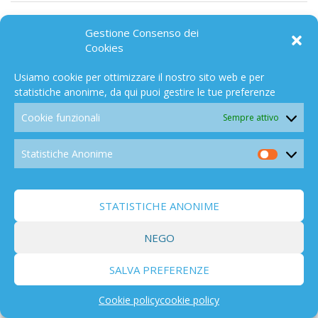
BREVETTI/LEGGI/ INIZIATIVE PARLAMENTARI E
120
GIUDIZIARIE
Gestione Consenso dei
Cookies
Usiamo cookie per ottimizzare il nostro sito web e per
statistiche anonime, da qui puoi gestire le tue preferenze
Cookie funzionali
Sempre attivo
ARIA/ACQUA
114
Statistiche Anonime
Statistic
Anonim
STATISTICHE ANONIME
NEGO
RILASCIO AEROSOL IN ATMOSFERA
141
SALVA PREFERENZE
Cookie policy
cookie policy