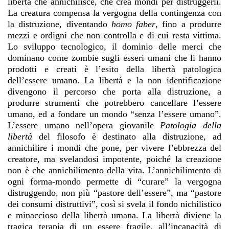
libertà che annichilisce, che crea mondi per distruggerli.
La creatura compensa la vergogna della contingenza con
la distruzione, diventando
homo faber
, fino a produrre
mezzi e ordigni che non controlla e di cui resta vittima.
Lo sviluppo tecnologico, il dominio delle merci che
dominano come zombie sugli esseri umani che li hanno
prodotti e creati è l’esito della libertà patologica
dell’essere umano. La libertà e la non identificazione
divengono il percorso che porta alla distruzione, a
produrre strumenti che potrebbero cancellare l’essere
umano, ed a fondare un mondo “senza l’essere umano”.
L’essere umano nell’opera giovanile
Patologia della
libertà
del filosofo è destinato alla distruzione, ad
annichilire i mondi che pone, per vivere l’ebbrezza del
creatore, ma svelandosi impotente, poiché la creazione
non è che annichilimento della vita. L’annichilimento di
ogni forma-mondo permette di “curare” la vergogna
distruggendo, non più “pastore dell’essere”, ma “pastore
dei consumi distruttivi”, così si svela il fondo nichilistico
e minaccioso della libertà umana. La libertà diviene la
tragica terapia di un essere fragile, all’incapacità di