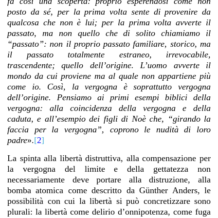
fa così una scoperta: proprio esperendosi come non
posto da sé, per la prima volta sente di provenire da
qualcosa che non è lui; per la prima volta avverte il
passato, ma non quello che di solito chiamiamo il
“passato”: non il proprio passato familiare, storico, ma
il passato totalmente estraneo, irrevocabile,
trascendente; quello dell’origine. L’uomo avverte il
mondo da cui proviene ma al quale non appartiene più
come io. Così, la vergogna è soprattutto vergogna
dell’origine. Pensiamo ai primi esempi biblici della
vergogna: alla coincidenza della vergogna e della
caduta, e all’esempio dei figli di Noè che, “girando la
faccia per la vergogna”, coprono le nudità di loro
padre
».
[
2
]
La spinta alla libertà distruttiva, alla compensazione per
la vergogna del limite e della gettatezza non
necessariamente deve portare alla distruzione, alla
bomba atomica come descritto da Günther Anders, le
possibilità con cui la libertà si può concretizzare sono
plurali: la libertà come delirio d’onnipotenza, come fuga