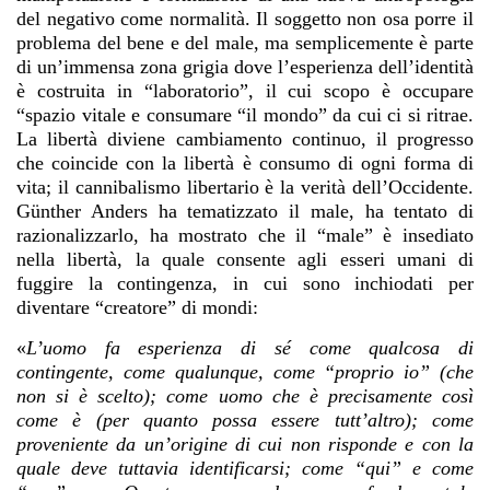
del negativo come normalità. Il soggetto non osa porre il
problema del bene e del male, ma semplicemente è parte
di un’immensa zona grigia dove l’esperienza dell’identità
è costruita in “laboratorio”, il cui scopo è occupare
“spazio vitale e consumare “il mondo” da cui ci si ritrae.
La libertà diviene cambiamento continuo, il progresso
che coincide con la libertà è consumo di ogni forma di
vita; il cannibalismo libertario è la verità dell’Occidente.
Günther Anders ha tematizzato il male, ha tentato di
razionalizzarlo, ha mostrato che il “male” è insediato
nella libertà, la quale consente agli esseri umani di
fuggire la contingenza, in cui sono inchiodati per
diventare “creatore” di mondi:
«
L’uomo fa esperienza di sé come qualcosa di
contingente, come qualunque, come “proprio io” (che
non si è scelto); come uomo che è precisamente così
come è (per quanto possa essere tutt’altro); come
proveniente da un’origine di cui non risponde e con la
quale deve tuttavia identificarsi; come “qui” e come