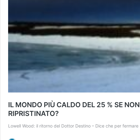
IL MONDO PIÙ CALDO DEL 25 % SE NON
RIPRISTINATO?
Lowell Wood: il ritorno del Dottor Destino – Dice che per fermar