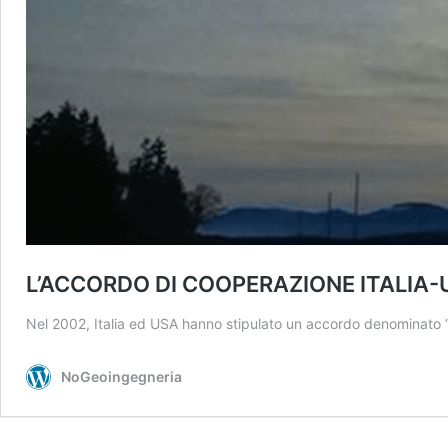
L’ACCORDO DI COOPERAZIONE ITALIA-
Nel 2002, Italia ed USA hanno stipulato un accordo denominato 
NoGeoingegneria