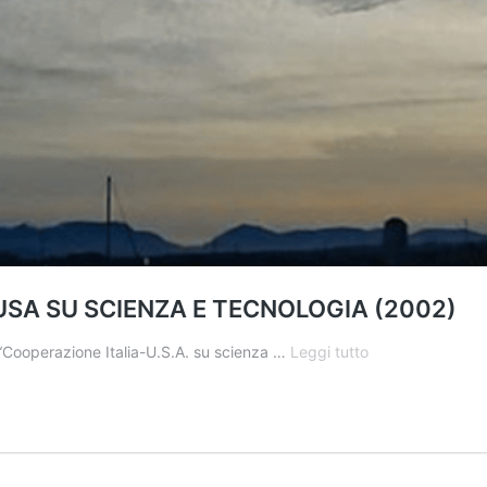
USA SU SCIENZA E TECNOLOGIA (2002)
L’ACCORDO
“Cooperazione Italia-U.S.A. su scienza …
Leggi tutto
DI
COOPERAZIONE
ITALIA-
USA
SU