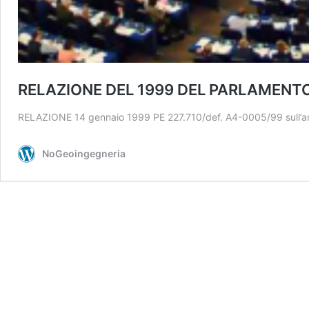
RELAZIONE DEL 1999 DEL PARLAMENTO
RELAZIONE 14 gennaio 1999 PE 227.710/def. A4-0005/99 sull’am
NoGeoingegneria