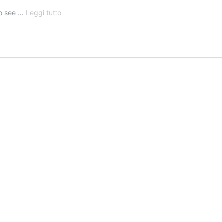
TIMORE
to see …
Leggi tutto
E
ALLARME
PER
LA
TEMPESTA
SOLARE
“ESTREMA”
CHE
COLPISCE
LA
TERRA