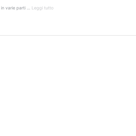
DOVE
i in varie parti …
Leggi tutto
SI
TROVANO
E
QUANTE
SONO
LE
BASI
MILITARI
AMERICANE
E
I
SOLDATI
USA
NEL
MONDO