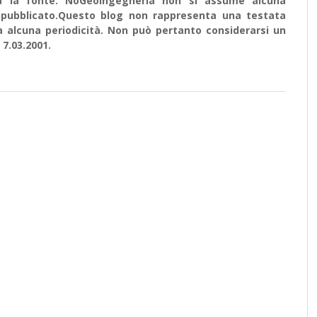
ata la fonte. NoGeoingegneria non si assume alcuna
e ripubblicato.Questo blog non rappresenta una testata
a alcuna periodicità. Non può pertanto considerarsi un
 7.03.2001.