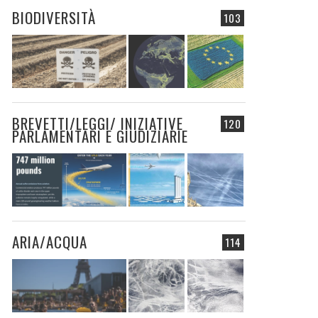
BIODIVERSITÀ
103
BREVETTI/LEGGI/ INIZIATIVE
120
PARLAMENTARI E GIUDIZIARIE
ARIA/ACQUA
114