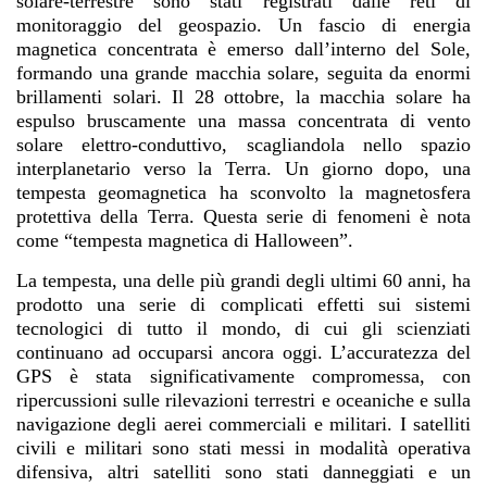
solare-terrestre sono stati registrati dalle reti di
monitoraggio del geospazio. Un fascio di energia
magnetica concentrata è emerso dall’interno del Sole,
formando una grande macchia solare, seguita da enormi
brillamenti solari. Il 28 ottobre, la macchia solare ha
espulso bruscamente una massa concentrata di vento
solare elettro-conduttivo, scagliandola nello spazio
interplanetario verso la Terra. Un giorno dopo, una
tempesta geomagnetica ha sconvolto la magnetosfera
protettiva della Terra. Questa serie di fenomeni è nota
come “tempesta magnetica di Halloween”.
La tempesta, una delle più grandi degli ultimi 60 anni, ha
prodotto una serie di complicati effetti sui sistemi
tecnologici di tutto il mondo, di cui gli scienziati
continuano ad occuparsi ancora oggi. L’accuratezza del
GPS è stata significativamente compromessa, con
ripercussioni sulle rilevazioni terrestri e oceaniche e sulla
navigazione degli aerei commerciali e militari. I satelliti
civili e militari sono stati messi in modalità operativa
difensiva, altri satelliti sono stati danneggiati e un