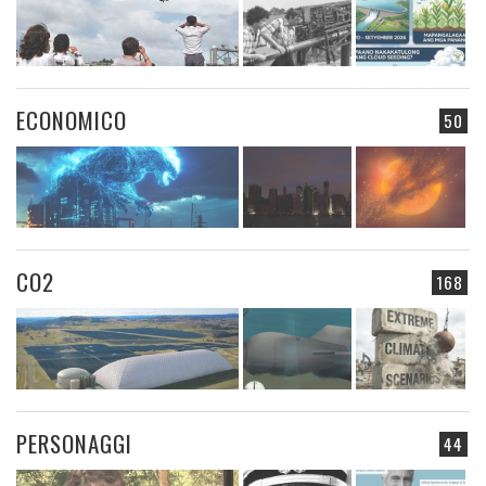
ECONOMICO
50
CO2
168
PERSONAGGI
44