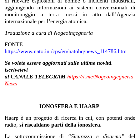
di rilevare esplosioni di bombe o incidenti industriali,
aggiungendo informazioni ai sistemi convenzionali di
monitoraggio a terra messi in atto dall’Agenzia
internazionale per l’energia atomica.
Traduzione a cura di Nogeoingegneria
FONTE
https://www.nato.int/cps/en/natohq/news_114786.htm
Se volete essere aggiornati sulle ultime novità,
iscrivetevi
al
CANALE TELEGRAM
https://t.me/Nogeoingegneria
News
.
IONOSFERA E HAARP
Haarp è un progetto di ricerca in cui, con potenti onde
radio,
si riscaldano parti della ionosfera.
La sottocommissione di
“Sicurezza e disarmo”
del