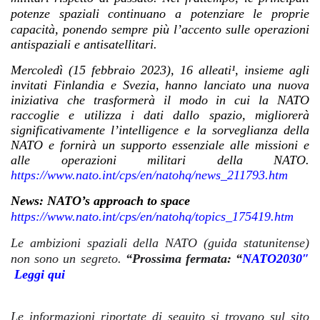
potenze spa
ziali continuano a potenziare le proprie
capacità, ponendo sempre più l’accento sulle operazioni
antispaziali e antisatellitari.
Mercoledì (15 febbraio 2023), 16 alleati¹, insieme agli
invitati Finlandia e Svezia, hanno lanciato una nuova
iniziativa che trasformerà il modo in cui la NATO
raccoglie e utilizza i dati dallo spazio, migliorerà
significativamente l’intelligence e la sorveglianza della
NATO e fornirà un supporto essenziale alle missioni e
alle operazioni militari della NATO.
https://www.nato.int/cps/en/natohq/news_211793.htm
News: NATO’s approach to space
https://www.nato.int/cps/en/natohq/topics_175419.htm
Le ambizioni spaziali della NATO (guida statunitense)
non sono un segreto.
“Prossima fermata:
“
NATO2030″
Leggi qui
Le informazioni riportate di seguito si trovano sul sito