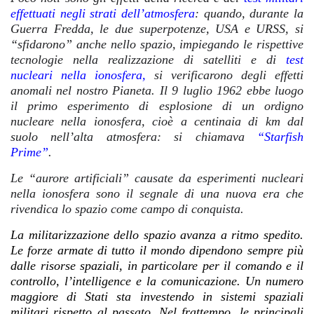
effettuati negli strati dell’atmosfera
: quando, durante la
Guerra Fredda, le due superpotenze, USA e URSS, si
“sfidarono” anche nello spazio, impiegando le rispettive
tecnologie nella realizzazione di satelliti e di
test
nucleari nella ionosfera,
si verificarono degli effetti
anomali nel nostro Pianeta. Il 9 luglio 1962 ebbe luogo
il primo esperimento di esplosione di un ordigno
nucleare nella ionosfera, cioè a centinaia di km dal
suolo nell’alta atmosfera: si chiamava
“Starfish
Prime”
.
Le “aurore artificiali” causate da esperimenti nucleari
nella ionosfera sono il segnale di una nuova era che
rivendica lo spazio come campo di conquista.
La militarizzazione dello spazio avanza a ritmo spedito.
Le forze armate di tutto il mondo dipendono sempre più
dalle risorse spaziali, in particolare per il comando e il
controllo, l’intelligence e la comunicazione. Un numero
maggiore di Stati sta investendo in sistemi spaziali
militari rispetto al passato. Nel frattempo, le principali