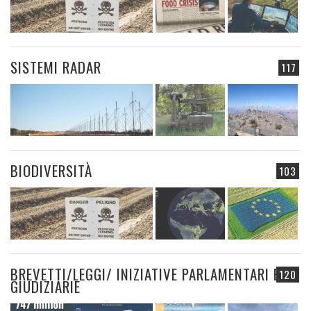
SISTEMI RADAR
117
BIODIVERSITÀ
103
BREVETTI/LEGGI/ INIZIATIVE PARLAMENTARI E
120
GIUDIZIARIE