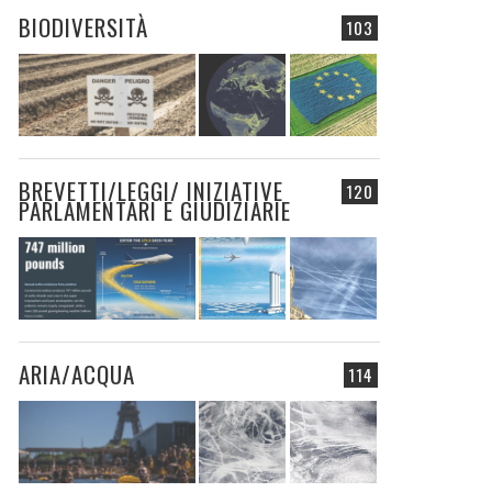
BIODIVERSITÀ
103
BREVETTI/LEGGI/ INIZIATIVE
120
PARLAMENTARI E GIUDIZIARIE
ARIA/ACQUA
114