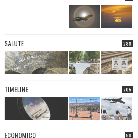
SALUTE
280
TIMELINE
705
ECONOMICO
50