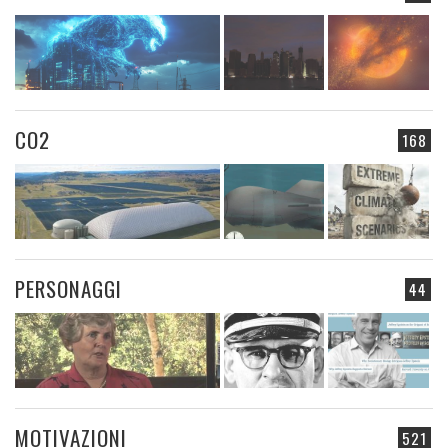
CO2
168
PERSONAGGI
44
MOTIVAZIONI
521