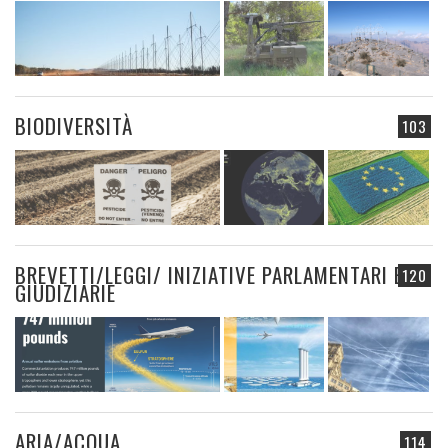
BIODIVERSITÀ
103
BREVETTI/LEGGI/ INIZIATIVE PARLAMENTARI E
120
GIUDIZIARIE
ARIA/ACQUA
114