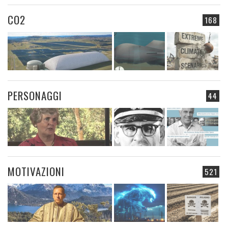
CO2
168
PERSONAGGI
44
MOTIVAZIONI
521