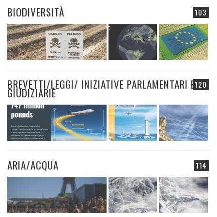
BIODIVERSITÀ
103
BREVETTI/LEGGI/ INIZIATIVE PARLAMENTARI E
120
GIUDIZIARIE
ARIA/ACQUA
114