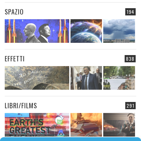
SPAZIO
194
EFFETTI
838
LIBRI/FILMS
291