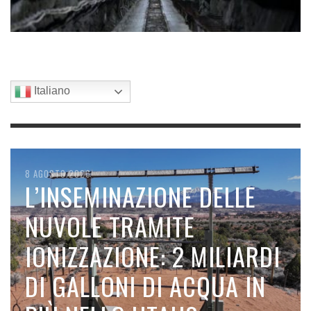
Italiano
8 AGOSTO 2026
8 AGOSTO 2026
7 AGOSTO 2026
6 AGOSTO 2026
6 AGOSTO 2026
DALL’INIZIO DELL’ANNO GLI
L’INSEMINAZIONE DELLE
SPACEX SI SCHIANTA
IL CALDO RECORD FA
ELETTRICITÀ DAL SUOLO,
EMIRATI ARABI UNITI
NUVOLE TRAMITE
SULLA LUNA
NOTIZIA, MENTRE IL
TERRA E COMPOST: LA
HANNO COMPLETATO 110
IONIZZAZIONE: 2 MILIARDI
FREDDO A QUANTO PARE
SCOMMESSA GIAPPONESE
READ MORE
MISSIONI DI CLOUD
DI GALLONI DI ACQUA IN
NO
READ MORE