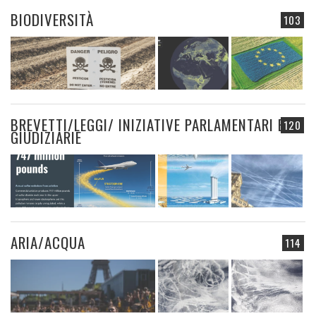
BIODIVERSITÀ
103
BREVETTI/LEGGI/ INIZIATIVE PARLAMENTARI E
120
GIUDIZIARIE
ARIA/ACQUA
114