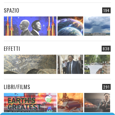
SPAZIO
194
EFFETTI
838
LIBRI/FILMS
291