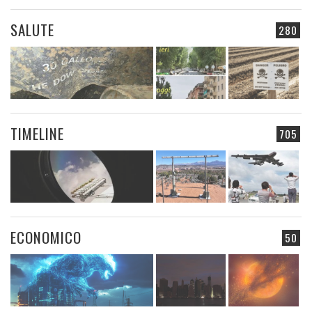
SALUTE
280
TIMELINE
705
ECONOMICO
50