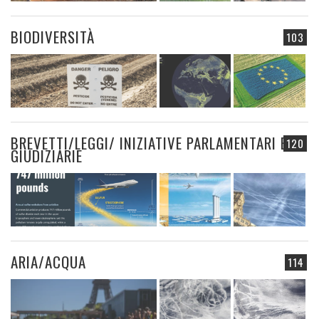
BIODIVERSITÀ
103
BREVETTI/LEGGI/ INIZIATIVE PARLAMENTARI E
120
GIUDIZIARIE
ARIA/ACQUA
114