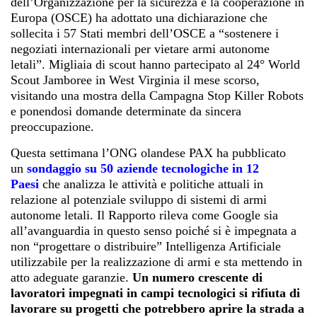
dell’Organizzazione per la sicurezza e la cooperazione in
Europa (OSCE) ha adottato una dichiarazione che
sollecita i 57 Stati membri dell’OSCE a “sostenere i
negoziati internazionali per vietare armi autonome
letali”. Migliaia di scout hanno partecipato al 24° World
Scout Jamboree in West Virginia il ​​mese scorso,
visitando una mostra della Campagna Stop Killer Robots
e ponendosi domande determinate da sincera
preoccupazione.
Questa settimana l’ONG olandese PAX ha pubblicato
un
sondaggio su 50 aziende tecnologiche in 12
Paesi
che analizza le attività e politiche attuali in
relazione al potenziale sviluppo di sistemi di armi
autonome letali. Il Rapporto rileva come Google sia
all’avanguardia in questo senso poiché si è impegnata a
non “progettare o distribuire” Intelligenza Artificiale
utilizzabile per la realizzazione di armi e sta mettendo in
atto adeguate garanzie.
Un numero crescente di
lavoratori impegnati in campi tecnologici si rifiuta di
lavorare su progetti che potrebbero aprire la strada a