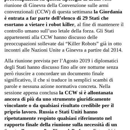
riunione di Ginevra della Convenzione sulle armi
convenzionali (CCW) di questa settimana
la Giordania
è entrata a far parte dell’elenco di 29 Stati che
esortano a vietare i robot killer
, al fine di mantenere il
controllo umano sull’uso letale della forza. Gli Stati
appartenenti alla CCW hanno discusso delle
preoccupazioni sollevate dai “Killer Robots” già in otto
incontri alle Nazioni Unite a Ginevra a partire dal 2014.
Alla riunione prevista per l’Agosto 2019 i diplomatici
degli Stati hanno discusso fino alle ore notturne senza
però riuscire a concordare un documento finale
significativo, il che si traduce in semplici scambi di
parole e nessuna azione normativa concreta. Nella
sessione appena conclusa
la CCW si è allontanata
ancora di più da uno strumento giuridicamente
vincolante o da qualsiasi risultato credibile per il
priprio lavoro. Russia e Stati Uniti hanno
ripetutamente respinto qualsiasi riferimento nel
rapporto finale della riunione sulla necessità di un