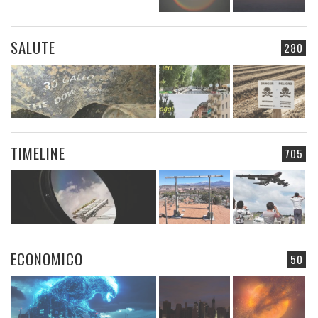
SALUTE
280
TIMELINE
705
ECONOMICO
50