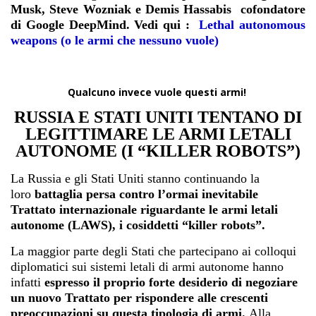
Musk, Steve Wozniak e Demis Hassabis cofondatore
di Google DeepMind. Vedi qui :
Lethal autonomous
weapons (o le armi che nessuno vuole)
Qualcuno invece vuole questi armi!
RUSSIA E STATI UNITI TENTANO DI
LEGITTIMARE LE ARMI LETALI
AUTONOME (I “KILLER ROBOTS”)
La Russia e gli Stati Uniti stanno continuando la
loro
battaglia persa contro l’ormai inevitabile
Trattato internazionale riguardante le armi letali
autonome (LAWS), i cosiddetti “killer robots”.
La maggior parte degli Stati che partecipano ai colloqui
diplomatici sui sistemi letali di armi autonome hanno
infatti
espresso il proprio forte desiderio di negoziare
un nuovo Trattato per rispondere alle crescenti
preoccupazioni su questa tipologia di armi.
Alla