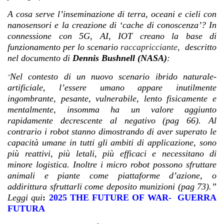
A cosa serve l’inseminazione di terra, oceani e cieli con
nanosensori e la creazione di ‘cache di conoscenza’? In
connessione con 5G, AI, IOT creano la base di
funzionamento per lo scenario
raccapricciante,
descritto
nel documento di
Dennis Bushnell (NASA)
:
Nel contesto di un nuovo scenario ibrido naturale-
“
artificiale, l’essere umano appare inutilmente
ingombrante, pesante, vulnerabile, lento fisicamente e
mentalmente, insomma ha un valore aggiunto
rapidamente decrescente al negativo (pag 66). Al
contrario i robot stanno dimostrando di aver superato le
capacità umane in tutti gli ambiti di applicazione, sono
più reattivi, più letali, più efficaci e necessitano di
minore logistica. Inoltre i micro robot possono sfruttare
animali e piante come piattaforme d’azione, o
addirittura sfruttarli come deposito munizioni (pag 73).”
Leggi qui
:
2025 THE FUTURE OF WAR- GUERRA
FUTURA