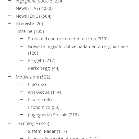
Ingegneria Sociale
(234)
News (ITA)
(2.020)
News (ENG)
(504)
Interviste
(26)
Timeline
(705)
Storia del controllo meteo e clima
(330)
Brevetti/Leggi/ Iniziative parlamentari e giudiziarie
(120)
Progetti
(217)
Personaggi
(44)
Motivazioni
(522)
Cibo
(52)
Aria/Acqua
(114)
Risorse
(96)
Economico
(50)
(Ingegneria) Sociale
(218)
Tecnologie
(846)
Sistemi Radar
(117)
Rilascio Aerosol in Atmosfera
(141)