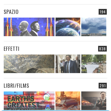
SPAZIO
194
EFFETTI
838
LIBRI/FILMS
291