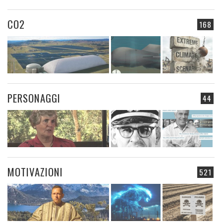
CO2
168
PERSONAGGI
44
MOTIVAZIONI
521