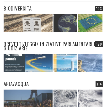
BIODIVERSITÀ
103
BREVETTI/LEGGI/ INIZIATIVE PARLAMENTARI E
120
GIUDIZIARIE
ARIA/ACQUA
114