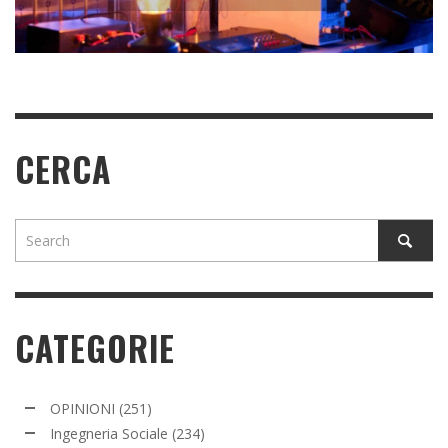
READ MORE
READ MORE
READ MORE
CERCA
CATEGORIE
OPINIONI
(251)
Ingegneria Sociale
(234)