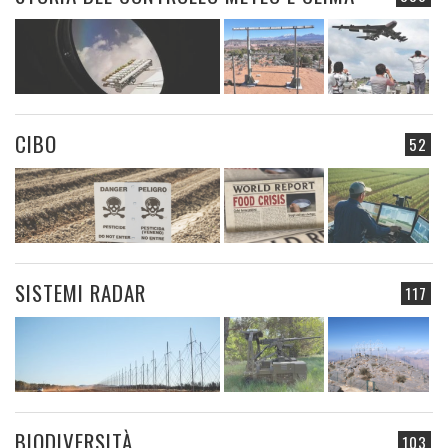
CIBO
52
SISTEMI RADAR
117
BIODIVERSITÀ
103