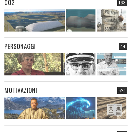
CO2
168
PERSONAGGI
44
MOTIVAZIONI
521