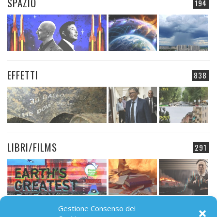
SPAZIO
194
EFFETTI
838
LIBRI/FILMS
291
Gestione Consenso dei