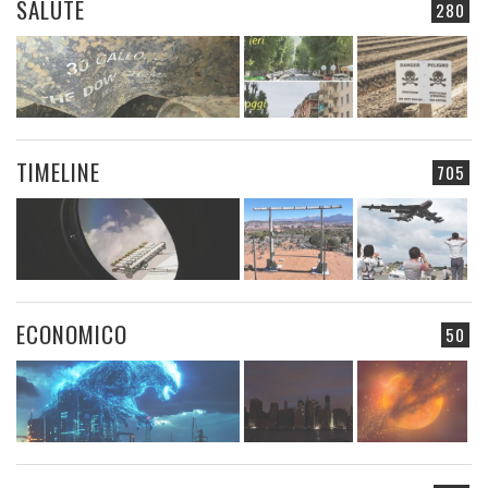
SALUTE
280
TIMELINE
705
ECONOMICO
50