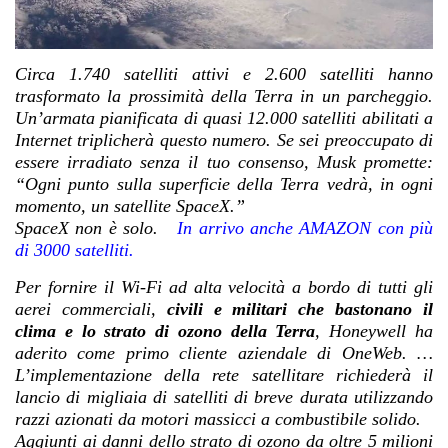
Circa 1.740 satelliti attivi e 2.600 satelliti hanno
trasformato la prossimità della Terra in un parcheggio.
Un’armata pianificata di quasi 12.000 satelliti abilitati a
Internet triplicherà questo numero. Se sei preoccupato di
essere irradiato senza il tuo consenso, Musk promette:
“Ogni punto sulla superficie della Terra vedrà, in ogni
momento, un satellite SpaceX.”
SpaceX non è solo.
In arrivo anche AMAZON con più
di 3000 satelliti.
Per fornire il Wi-Fi ad alta velocità a bordo di tutti gli
aerei commerciali,
civili e militari che bastonano il
clima e lo strato di ozono della Terra
, Honeywell ha
aderito come primo cliente aziendale di OneWeb.
…
L’implementazione della rete satellitare richiederà il
lancio di migliaia di satelliti di breve durata utilizzando
razzi azionati da motori massicci a combustibile solido.
Aggiunti ai danni dello strato di ozono da oltre 5 milioni