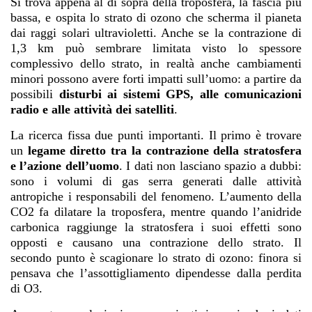
Si trova appena al di sopra della troposfera, la fascia più
bassa, e ospita lo strato di ozono che scherma il pianeta
dai raggi solari ultravioletti. Anche se la contrazione di
1,3 km può sembrare limitata visto lo spessore
complessivo dello strato, in realtà anche cambiamenti
minori possono avere forti impatti sull’uomo: a partire da
possibili
disturbi ai sistemi GPS, alle comunicazioni
radio e alle attività dei satelliti
.
La ricerca fissa due punti importanti. Il primo è trovare
un
legame diretto tra la contrazione della stratosfera
e l’azione dell’uomo
. I dati non lasciano spazio a dubbi:
sono i volumi di gas serra generati dalle attività
antropiche i responsabili del fenomeno. L’aumento della
CO2 fa dilatare la troposfera, mentre quando l’anidride
carbonica raggiunge la stratosfera i suoi effetti sono
opposti e causano una contrazione dello strato. Il
secondo punto è scagionare lo strato di ozono: finora si
pensava che l’assottigliamento dipendesse dalla perdita
di O3.