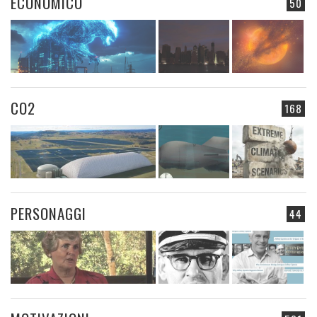
ECONOMICO
50
CO2
168
PERSONAGGI
44