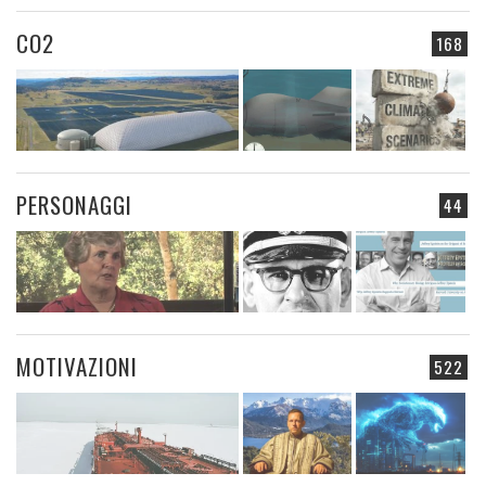
CO2
168
PERSONAGGI
44
MOTIVAZIONI
522