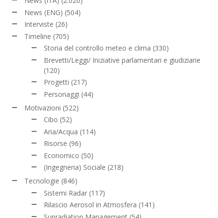
News (ITA)
(2.020)
News (ENG)
(504)
Interviste
(26)
Timeline
(705)
Storia del controllo meteo e clima
(330)
Brevetti/Leggi/ Iniziative parlamentari e giudiziarie
(120)
Progetti
(217)
Personaggi
(44)
Motivazioni
(522)
Cibo
(52)
Aria/Acqua
(114)
Risorse
(96)
Economico
(50)
(Ingegneria) Sociale
(218)
Tecnologie
(846)
Sistemi Radar
(117)
Rilascio Aerosol in Atmosfera
(141)
Sunradiation Management
(54)