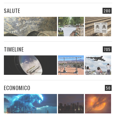
SALUTE
280
TIMELINE
705
ECONOMICO
50