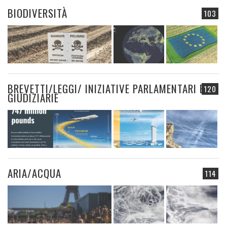
BIODIVERSITÀ
103
BREVETTI/LEGGI/ INIZIATIVE PARLAMENTARI E
120
GIUDIZIARIE
ARIA/ACQUA
114