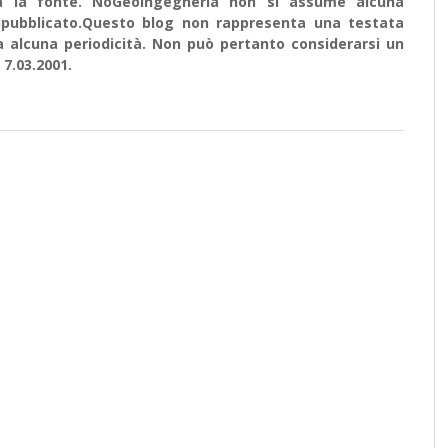
ata la fonte. NoGeoingegneria non si assume alcuna
e ripubblicato.Questo blog non rappresenta una testata
a alcuna periodicità. Non può pertanto considerarsi un
 7.03.2001.