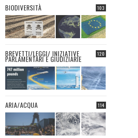
BIODIVERSITÀ
103
BREVETTI/LEGGI/ INIZIATIVE
120
PARLAMENTARI E GIUDIZIARIE
ARIA/ACQUA
114