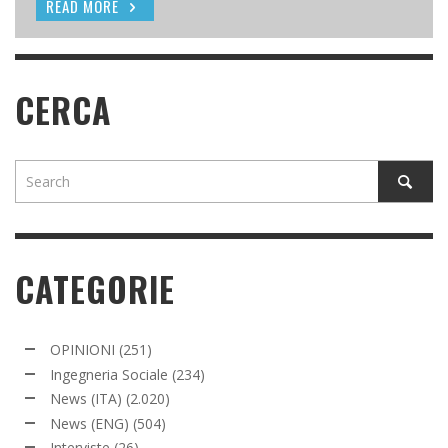
READ MORE
READ MORE
READ MORE
CERCA
CATEGORIE
OPINIONI
(251)
Ingegneria Sociale
(234)
News (ITA)
(2.020)
News (ENG)
(504)
Interviste
(26)