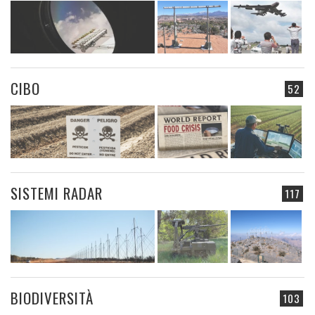
CIBO
52
SISTEMI RADAR
117
BIODIVERSITÀ
103