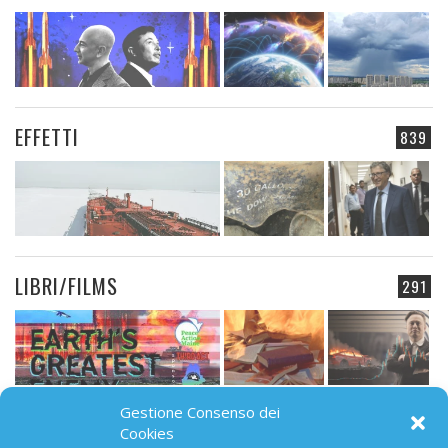
EFFETTI
839
LIBRI/FILMS
291
Gestione Consenso dei
CAMPO ELETTROMAGNETICO
Cookies
91