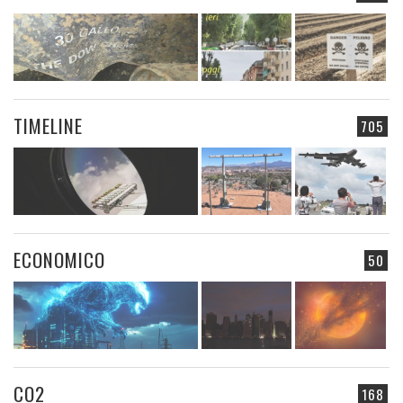
TIMELINE
705
ECONOMICO
50
CO2
168