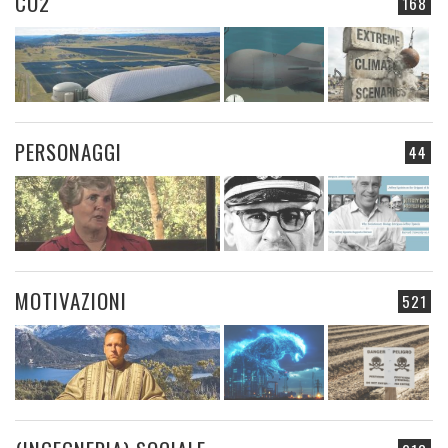
CO2
168
PERSONAGGI
44
MOTIVAZIONI
521