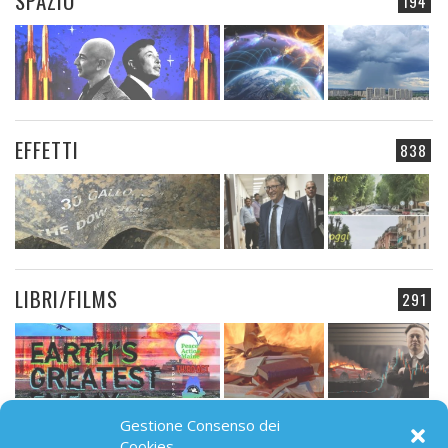
SPAZIO
194
EFFETTI
838
LIBRI/FILMS
291
Gestione Consenso dei
CAMPO ELETTROMAGNETICO
Cookies