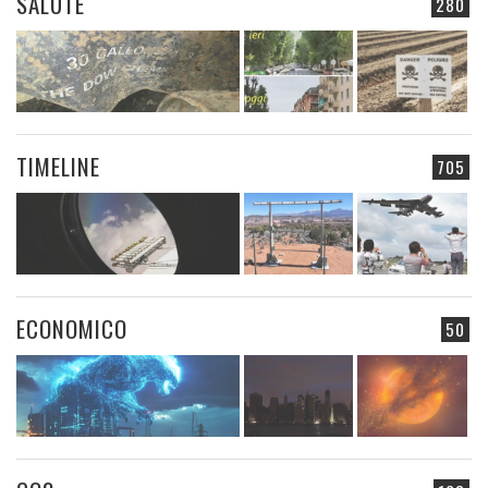
SALUTE
280
TIMELINE
705
ECONOMICO
50