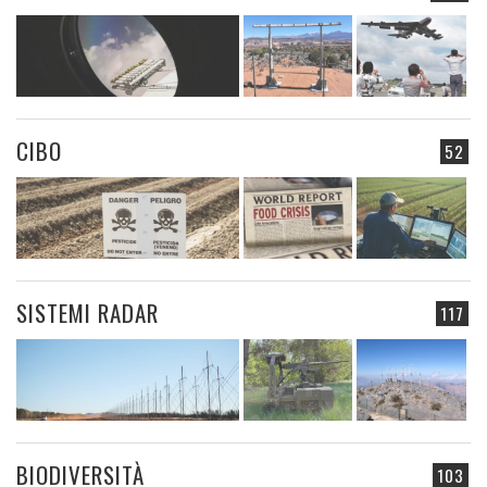
CIBO
52
SISTEMI RADAR
117
BIODIVERSITÀ
103