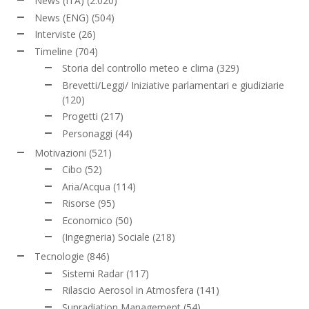
News (ITA)
(2.020)
News (ENG)
(504)
Interviste
(26)
Timeline
(704)
Storia del controllo meteo e clima
(329)
Brevetti/Leggi/ Iniziative parlamentari e giudiziarie
(120)
Progetti
(217)
Personaggi
(44)
Motivazioni
(521)
Cibo
(52)
Aria/Acqua
(114)
Risorse
(95)
Economico
(50)
(Ingegneria) Sociale
(218)
Tecnologie
(846)
Sistemi Radar
(117)
Rilascio Aerosol in Atmosfera
(141)
Sunradiation Management
(54)