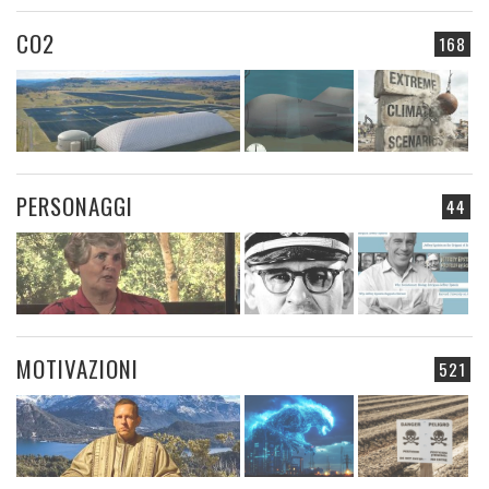
CO2
168
PERSONAGGI
44
MOTIVAZIONI
521