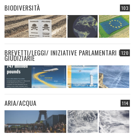
BIODIVERSITÀ
103
BREVETTI/LEGGI/ INIZIATIVE PARLAMENTARI E
120
GIUDIZIARIE
ARIA/ACQUA
114