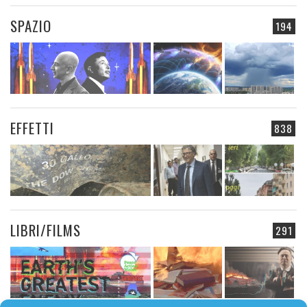
SPAZIO
194
EFFETTI
838
LIBRI/FILMS
291