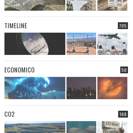
TIMELINE
705
ECONOMICO
50
CO2
168