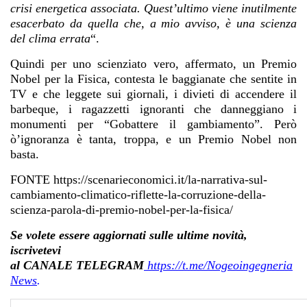
crisi energetica associata. Quest’ultimo viene inutilmente
esacerbato da quella che, a mio avviso, è una scienza
del clima errata
“.
Quindi per uno scienziato vero, affermato, un Premio
Nobel per la Fisica, contesta le baggianate che sentite in
TV e che leggete sui giornali, i divieti di accendere il
barbeque, i ragazzetti ignoranti che danneggiano i
monumenti per “Gobattere il gambiamento”. Però
ò’ignoranza è tanta, troppa, e un Premio Nobel non
basta.
FONTE https://scenarieconomici.it/la-narrativa-sul-
cambiamento-climatico-riflette-la-corruzione-della-
scienza-parola-di-premio-nobel-per-la-fisica/
Se volete essere aggiornati sulle ultime novità,
iscrivetevi
al CANALE TELEGRAM
https://t.me/Nogeoingegneria
News
.