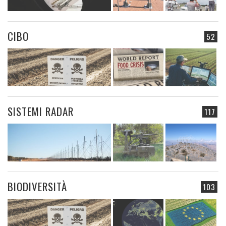
CIBO
52
SISTEMI RADAR
117
BIODIVERSITÀ
103