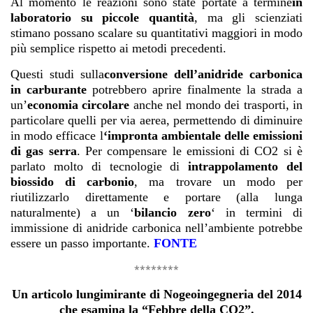
Al momento le reazioni sono state portate a termine
in
laboratorio su piccole quantità
, ma gli scienziati
stimano possano scalare su quantitativi maggiori in modo
più semplice rispetto ai metodi precedenti.
Questi studi sulla
conversione dell’anidride carbonica
in carburante
potrebbero aprire finalmente la strada a
un’
economia circolare
anche nel mondo dei trasporti, in
particolare quelli per via aerea, permettendo di diminuire
in modo efficace l
‘
impronta ambientale delle emissioni
di gas serra
. Per compensare le emissioni di CO2 si è
parlato molto di tecnologie di
intrappolamento del
biossido di carbonio
, ma trovare un modo per
riutilizzarlo direttamente e portare (alla lunga
naturalmente) a un ‘
bilancio zero
‘ in termini di
immissione di anidride carbonica nell’ambiente potrebbe
essere un passo importante.
FONTE
********
Un articolo lungimirante di Nogeoingegneria del 2014
che esamina la “Febbre della CO2”.