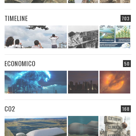
TIMELINE
703
ECONOMICO
50
CO2
168