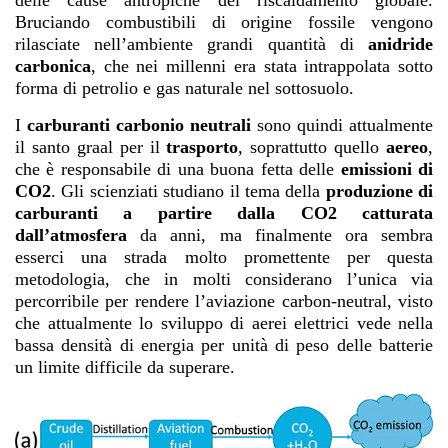
delle cause antropiche del riscaldamento globale.
Bruciando combustibili di origine fossile vengono
rilasciate nell’ambiente grandi quantità di
anidride
carbonica
, che nei millenni era stata intrappolata sotto
forma di petrolio e gas naturale nel sottosuolo.
I
carburanti carbonio neutrali
sono quindi attualmente
il santo graal per il
trasporto
, soprattutto quello
aereo
,
che è responsabile di una buona fetta delle
emissioni di
CO2
. Gli scienziati studiano il tema della
produzione di
carburanti a partire dalla CO2 catturata
dall’atmosfera
da anni, ma finalmente ora sembra
esserci una strada molto promettente per questa
metodologia, che in molti considerano l’unica via
percorribile per rendere l’aviazione carbon-neutral, visto
che attualmente lo sviluppo di aerei elettrici vede nella
bassa densità di energia per unità di peso delle batterie
un limite difficile da superare.