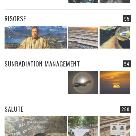
RISORSE
95
SUNRADIATION MANAGEMENT
54
SALUTE
280