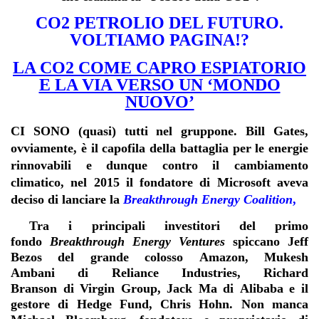
CO2 PETROLIO DEL FUTURO.
VOLTIAMO PAGINA!?
LA CO2 COME CAPRO ESPIATORIO
E LA VIA VERSO UN ‘MONDO
NUOVO’
CI SONO (quasi) tutti nel gruppone.
Bill Gates
,
ovviamente, è il capofila della battaglia per le energie
rinnovabili e dunque contro il cambiamento
climatico, nel 2015 il fondatore di Microsoft aveva
deciso di lanciare la
Breakthrough Energy Coalition
,
Tra i principali investitori del primo
fondo
Breakthrough Energy Ventures
spiccano Jeff
Bezos del grande colosso
Amazon
, Mukesh
Ambani di
Reliance Industries
, Richard
Branson di
Virgin Group
, Jack Ma di
Alibaba
e il
gestore di
Hedge Fund
, Chris Hohn. Non manca