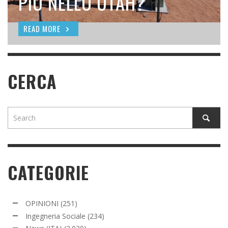
SEEDING
PIÙ NELLO UTAH?
READ MORE
READ MORE
READ MORE
CERCA
CATEGORIE
OPINIONI
(251)
Ingegneria Sociale
(234)