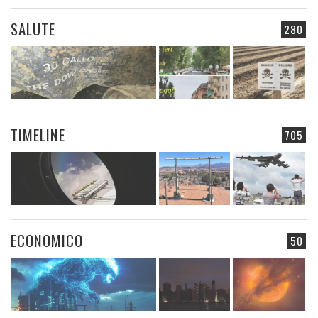
SALUTE
280
TIMELINE
705
ECONOMICO
50