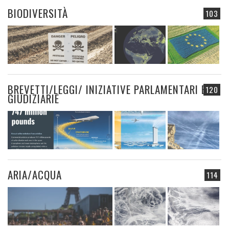
BIODIVERSITÀ
103
BREVETTI/LEGGI/ INIZIATIVE PARLAMENTARI E
120
GIUDIZIARIE
ARIA/ACQUA
114