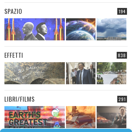
SPAZIO
194
EFFETTI
838
LIBRI/FILMS
291