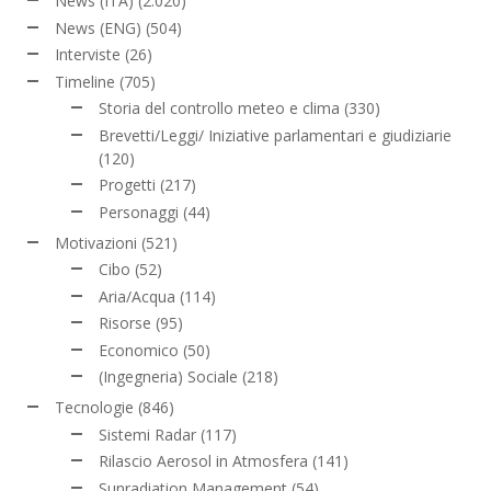
News (ITA)
(2.020)
News (ENG)
(504)
Interviste
(26)
Timeline
(705)
Storia del controllo meteo e clima
(330)
Brevetti/Leggi/ Iniziative parlamentari e giudiziarie
(120)
Progetti
(217)
Personaggi
(44)
Motivazioni
(521)
Cibo
(52)
Aria/Acqua
(114)
Risorse
(95)
Economico
(50)
(Ingegneria) Sociale
(218)
Tecnologie
(846)
Sistemi Radar
(117)
Rilascio Aerosol in Atmosfera
(141)
Sunradiation Management
(54)