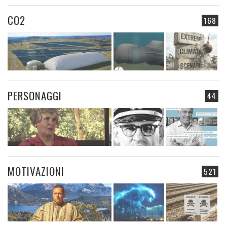
CO2
168
PERSONAGGI
44
MOTIVAZIONI
521