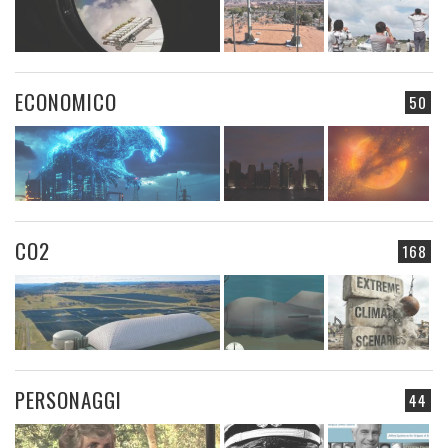
ECONOMICO
50
CO2
168
PERSONAGGI
44