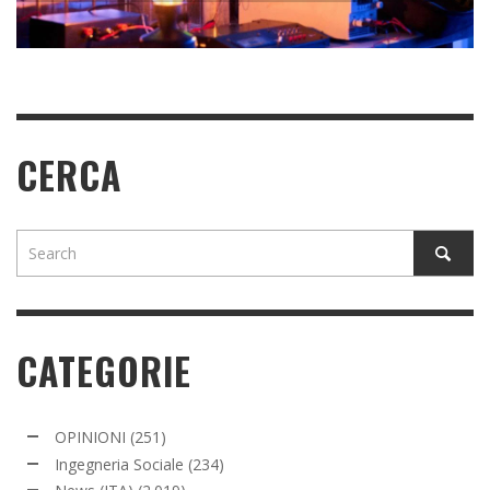
READ MORE
READ MORE
READ MORE
CERCA
CATEGORIE
OPINIONI
(251)
Ingegneria Sociale
(234)