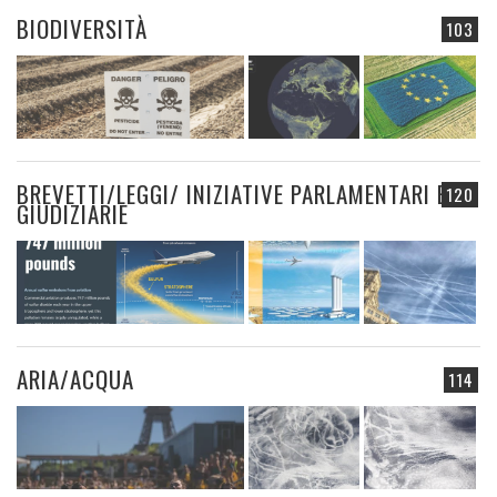
BIODIVERSITÀ
103
BREVETTI/LEGGI/ INIZIATIVE PARLAMENTARI E
120
GIUDIZIARIE
ARIA/ACQUA
114