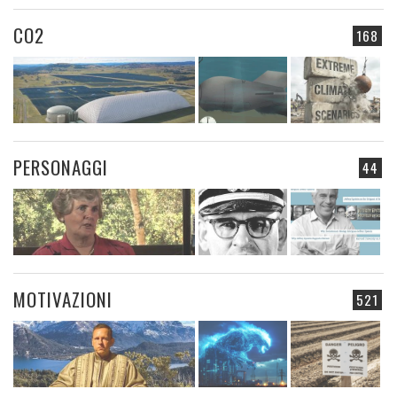
CO2
168
PERSONAGGI
44
MOTIVAZIONI
521