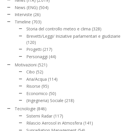
News (ITA)
(2.019)
News (ENG)
(504)
Interviste
(26)
Timeline
(703)
Storia del controllo meteo e clima
(328)
Brevetti/Leggi/ Iniziative parlamentari e giudiziarie
(120)
Progetti
(217)
Personaggi
(44)
Motivazioni
(521)
Cibo
(52)
Aria/Acqua
(114)
Risorse
(95)
Economico
(50)
(Ingegneria) Sociale
(218)
Tecnologie
(846)
Sistemi Radar
(117)
Rilascio Aerosol in Atmosfera
(141)
Sunradiation Management
(54)