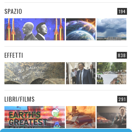
SPAZIO
194
EFFETTI
838
LIBRI/FILMS
291