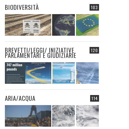
BIODIVERSITÀ
103
BREVETTI/LEGGI/ INIZIATIVE
120
PARLAMENTARI E GIUDIZIARIE
ARIA/ACQUA
114