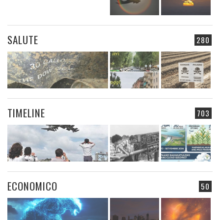
SALUTE
280
TIMELINE
703
ECONOMICO
50