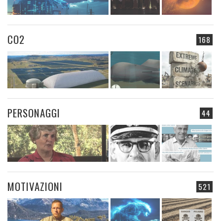
CO2
168
PERSONAGGI
44
MOTIVAZIONI
521