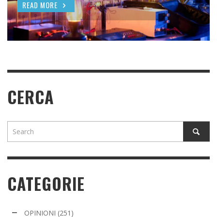
NO
AGRICOLI
DAL SENATO AMERICANO
READ MORE
READ MORE
READ MORE
READ MORE
READ MORE
CERCA
CATEGORIE
OPINIONI
(251)