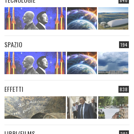
846
SPAZIO
194
EFFETTI
838
LIBRI/FILMS
291