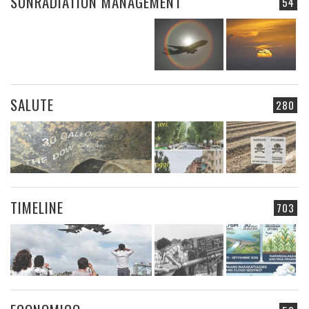
SUNRADIATION MANAGEMENT
54
SALUTE
280
TIMELINE
703