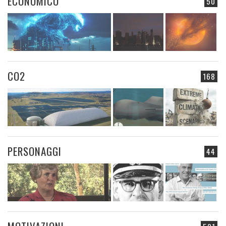
ECONOMICO
50
CO2
168
PERSONAGGI
44