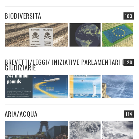
BIODIVERSITÀ
103
BREVETTI/LEGGI/ INIZIATIVE PARLAMENTARI E
120
GIUDIZIARIE
ARIA/ACQUA
114