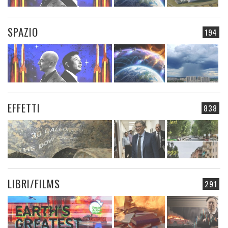
SPAZIO
194
EFFETTI
838
LIBRI/FILMS
291