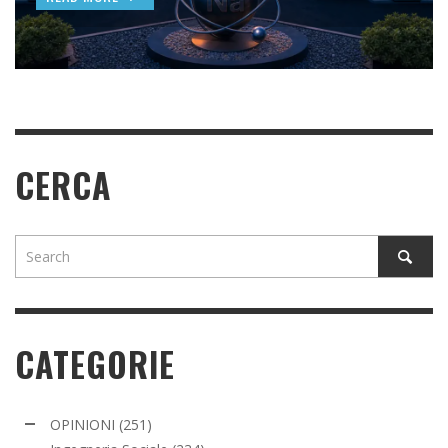
READ MORE
READ MORE
CERCA
CATEGORIE
OPINIONI
(251)