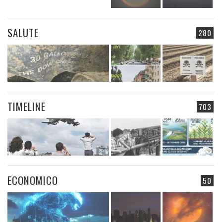
SALUTE
280
TIMELINE
703
ECONOMICO
50