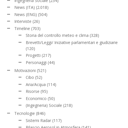
Ingegneria Sociale
(234)
News (ITA)
(2.018)
News (ENG)
(504)
Interviste
(26)
Timeline
(703)
Storia del controllo meteo e clima
(328)
Brevetti/Leggi/ Iniziative parlamentari e giudiziarie
(120)
Progetti
(217)
Personaggi
(44)
Motivazioni
(521)
Cibo
(52)
Aria/Acqua
(114)
Risorse
(95)
Economico
(50)
(Ingegneria) Sociale
(218)
Tecnologie
(846)
Sistemi Radar
(117)
Rilascio Aerosol in Atmosfera
(141)