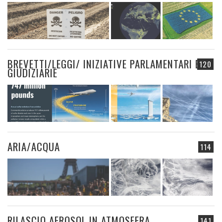
BREVETTI/LEGGI/ INIZIATIVE PARLAMENTARI E
120
GIUDIZIARIE
ARIA/ACQUA
114
RILASCIO AEROSOL IN ATMOSFERA
141