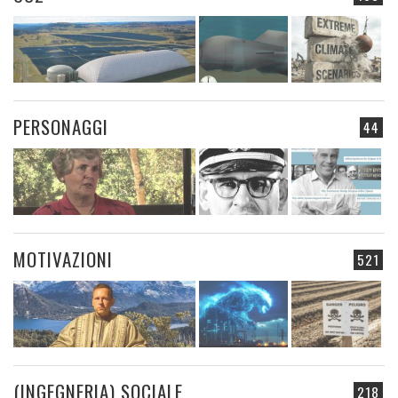
PERSONAGGI
44
MOTIVAZIONI
521
(INGEGNERIA) SOCIALE
218