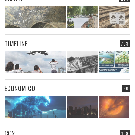
TIMELINE
703
ECONOMICO
50
CO2
168