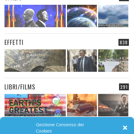
EFFETTI
838
LIBRI/FILMS
291
Gestione Consenso dei
CAMPO ELETTROMAGNETICO
Cookies
91