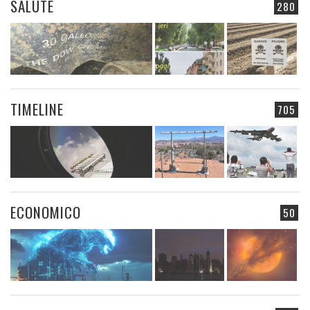
SALUTE
280
TIMELINE
705
ECONOMICO
50