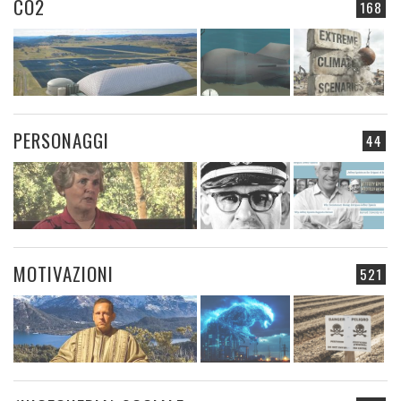
CO2
168
PERSONAGGI
44
MOTIVAZIONI
521