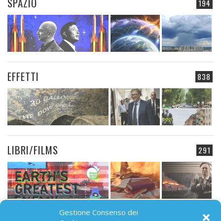
SPAZIO
194
EFFETTI
838
LIBRI/FILMS
291
Gestione Consenso dei