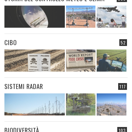
CIBO
52
SISTEMI RADAR
117
BIODIVERSITÀ
103