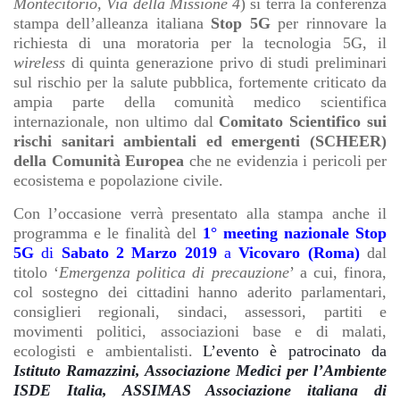
Montecitorio, Via della Missione 4
) si terrà la conferenza
stampa dell’alleanza italiana
Stop 5G
per rinnovare la
richiesta di una moratoria per la tecnologia 5G, il
wireless
di quinta generazione privo di studi preliminari
sul rischio per la salute pubblica, fortemente criticato da
ampia parte della comunità medico scientifica
internazionale, non ultimo dal
Comitato Scientifico sui
rischi sanitari ambientali ed emergenti (SCHEER)
della Comunità Europea
che ne evidenzia i pericoli per
ecosistema e popolazione civile.
Con l’occasione verrà presentato alla stampa anche il
programma e le finalità del
1° meeting nazionale Stop
5G
di
Sabato 2 Marzo 2019
a
Vicovaro (Roma)
dal
titolo ‘
Emergenza politica di precauzione
’ a cui, finora,
col sostegno dei cittadini hanno aderito parlamentari,
consiglieri regionali, sindaci, assessori, partiti e
movimenti politici, associazioni base e di malati,
ecologisti e ambientalisti.
L’evento è patrocinato da
Istituto Ramazzini, Associazione Medici per l’Ambiente
ISDE Italia, ASSIMAS Associazione italiana di