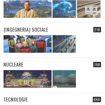
(INGEGNERIA) SOCIALE
218
NUCLEARE
198
TECNOLOGIE
846