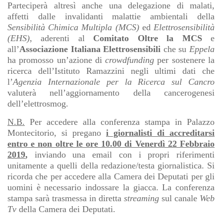
Parteciperà altresì anche una delegazione di malati,
affetti dalle invalidanti malattie ambientali della
Sensibilità Chimica Multipla (MCS)
ed
Elettrosensibilità
(EHS)
, aderenti al
Comitato Oltre la MCS
e
all’
Associazione Italiana Elettrosensibili
che su
Eppela
ha promosso un’azione di
crowdfunding
per sostenere la
ricerca dell’Istituto Ramazzini negli ultimi dati che
l’
Agenzia Internazionale per la Ricerca sul Cancro
valuterà nell’aggiornamento della cancerogenesi
dell’elettrosmog.
N.B.
Per accedere alla conferenza stampa in Palazzo
Montecitorio, si pregano
i giornalisti di accreditarsi
entro e non oltre le ore 10.00 di Venerdì 22 Febbraio
2019
,
inviando una email con i propri riferimenti
unitamente a quelli della redazione/testa giornalistica. Si
ricorda che per accedere alla Camera dei Deputati per gli
uomini è necessario indossare la giacca. La conferenza
stampa sarà trasmessa in diretta
streaming
sul canale
Web
Tv
della Camera dei Deputati.