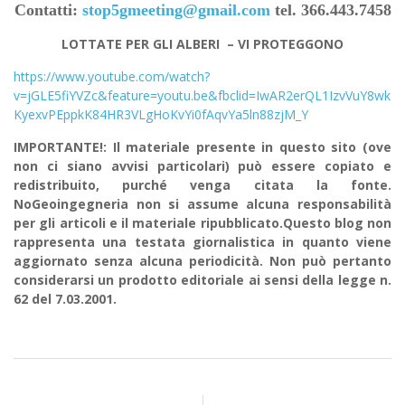
Contatti:
stop5gmeeting@gmail.com
tel. 366.443.7458
LOTTATE PER GLI ALBERI – VI PROTEGGONO
https://www.youtube.com/watch?
v=jGLE5fiYVZc&feature=youtu.be&fbclid=IwAR2erQL1IzvVuY8wk
KyexvPEppkK84HR3VLgHoKvYi0fAqvYa5ln88zjM_Y
IMPORTANTE!: Il materiale presente in questo sito (ove
non ci siano avvisi particolari) può essere copiato e
redistribuito, purché venga citata la fonte.
NoGeoingegneria non si assume alcuna responsabilità
per gli articoli e il materiale ripubblicato.Questo blog non
rappresenta una testata giornalistica in quanto viene
aggiornato senza alcuna periodicità. Non può pertanto
considerarsi un prodotto editoriale ai sensi della legge n.
62 del 7.03.2001.