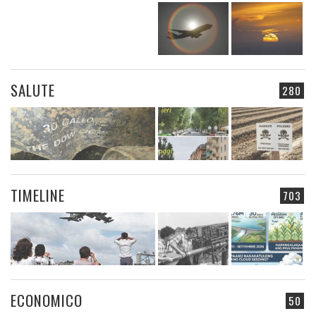
SALUTE
280
TIMELINE
703
ECONOMICO
50