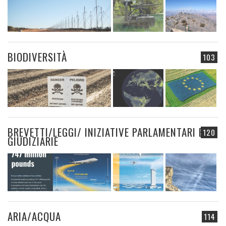
BIODIVERSITÀ
103
BREVETTI/LEGGI/ INIZIATIVE PARLAMENTARI E
120
GIUDIZIARIE
ARIA/ACQUA
114