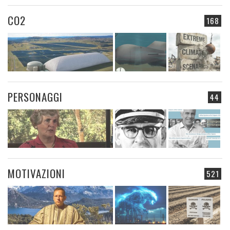
CO2
168
PERSONAGGI
44
MOTIVAZIONI
521