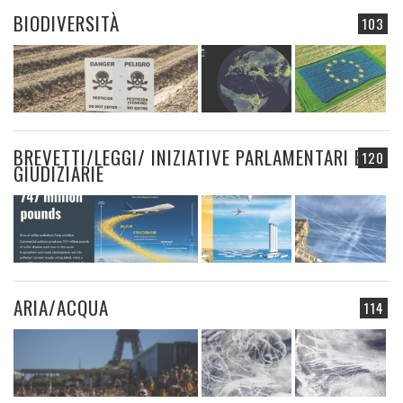
BIODIVERSITÀ
103
BREVETTI/LEGGI/ INIZIATIVE PARLAMENTARI E
120
GIUDIZIARIE
ARIA/ACQUA
114