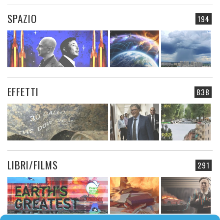
SPAZIO
194
EFFETTI
838
LIBRI/FILMS
291