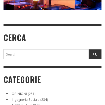
READ MORE
READ MORE
READ MORE
CERCA
CATEGORIE
OPINIONI
(251)
Ingegneria Sociale
(234)