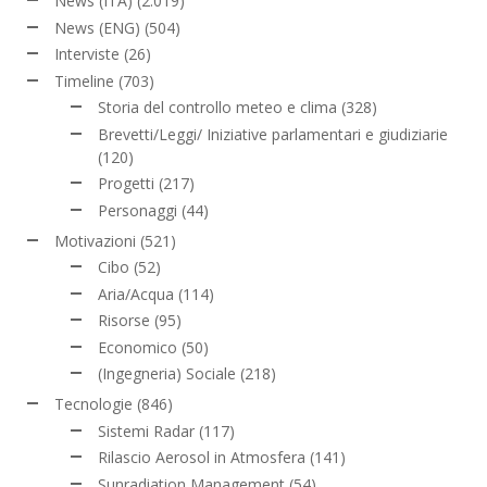
News (ITA)
(2.019)
News (ENG)
(504)
Interviste
(26)
Timeline
(703)
Storia del controllo meteo e clima
(328)
Brevetti/Leggi/ Iniziative parlamentari e giudiziarie
(120)
Progetti
(217)
Personaggi
(44)
Motivazioni
(521)
Cibo
(52)
Aria/Acqua
(114)
Risorse
(95)
Economico
(50)
(Ingegneria) Sociale
(218)
Tecnologie
(846)
Sistemi Radar
(117)
Rilascio Aerosol in Atmosfera
(141)
Sunradiation Management
(54)