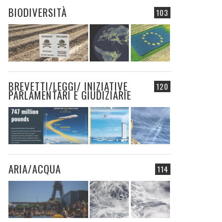
BIODIVERSITÀ
103
BREVETTI/LEGGI/ INIZIATIVE
120
PARLAMENTARI E GIUDIZIARIE
ARIA/ACQUA
114