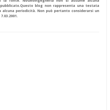
ata la fonte. NoGeoingegneria non si assume alcuna
e ripubblicato.Questo blog non rappresenta una testata
a alcuna periodicità. Non può pertanto considerarsi un
 7.03.2001.